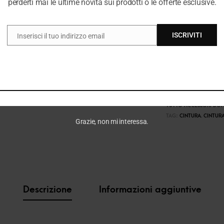
perderti mai le ultime novità sui prodotti o le offerte esclusive.
ISCRIVITI
Inserisci il tuo indirizzo email
EMAIL
COD:
35581_4655
CATEGORIE:
BORSE & 
TUTTO ACCESSORI DO
TAG:
CINTURA
,
CINTUR
Grazie, non mi interessa.
Descrizione
Informazioni aggiuntive