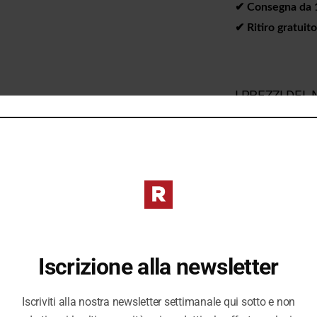
✔︎ Consegna da 1 
✔︎ Ritiro gratuit
I PREZZI DE
DIVERSI DAL 
Iscrizione alla newsletter
Iscriviti alla nostra newsletter settimanale qui sotto e non