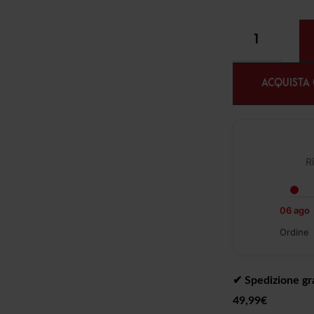
ACQUISTA
Ri
06 ago
Ordine
✔︎ Spedizione gra
49,99€