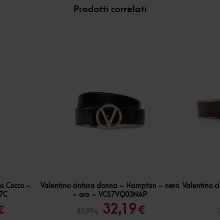
Prodotti correlati
-
30
%
-
30
%
os Cocco –
Valentino cintura donna – Hampton – nero
Valentino c
07C
– oro – VCS7VQ03NAP
Il
Il
Il
32,19
€
€
45,99
€