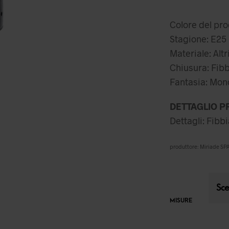
p
or
Colore del pr
er
Stagione: E25
39
Materiale: Altr
Chiusura: Fibb
Fantasia: Mo
DETTAGLIO P
Dettagli: Fibb
produttore: Miriade SPA
MISURE