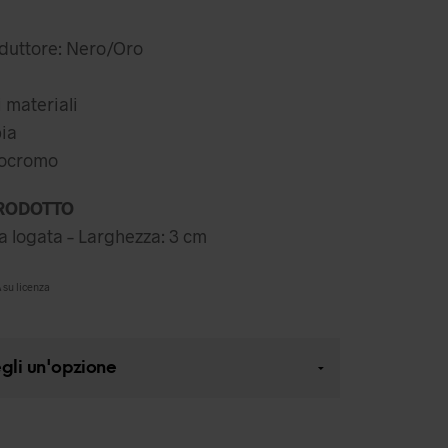
rezzo
prezzo
iginale
attuale
oduttore: Nero/Oro
a:
è:
,99 €.
27,99 €.
i materiali
ia
nocromo
RODOTTO
ia logata – Larghezza: 3 cm
 su licenza