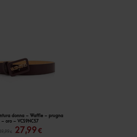
intura donna – Waffle – prugna
– oro – VCS9NC57
Il
Il
27,99
€
39,99
€