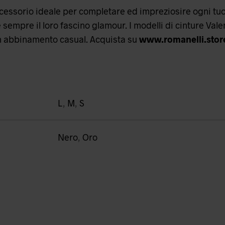
cessorio ideale per completare ed impreziosire ogni tuo l
empre il loro fascino glamour. I modelli di cinture Vale
un abbinamento casual. Acquista su
www.romanelli.stor
L
,
M
,
S
Nero
,
Oro