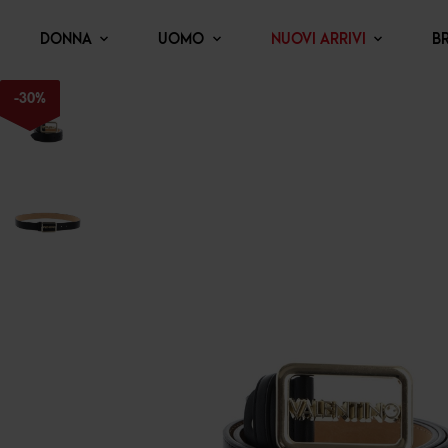
DONNA
UOMO
NUOVI ARRIVI
B
-
30
%