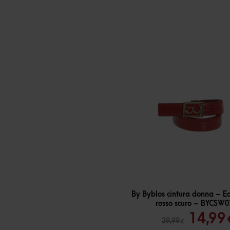
-
50
%
By Byblos cintura donna – E
rosso scuro – BYCSW
Il
14,99
29,99
€