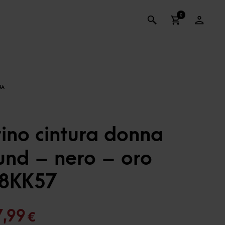
0
ino cintura donna
und – nero – oro
8KK57
Il
7,99
€