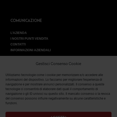
COMUNICAZIONE
L’AZIENDA
I NOSTRI PUNTI VENDITA
CONTATTI
INFORMAZIONI AZIENDALI
Gestisci Consenso Cookie
Utilizziamo tecnologie come i cookie per memorizzare e/o accedere alle
VENDITA
informazioni del dispositivo. Lo facciamo per migliorare l'esperienza di
navigazione e per mostrare annunci personalizzati. Il consenso a queste
tecnologie ci consentirà di elaborare dati quali il comportamento di
SPEDIZIONI E RESI
|
TERMINI E CONDIZIONI
|
PRIVACY &
navigazione o gli ID univoci su questo sito. Il mancato consenso o la revoca
COOKIES
del consenso possono influire negativamente su alcune caratteristiche e
funzioni.