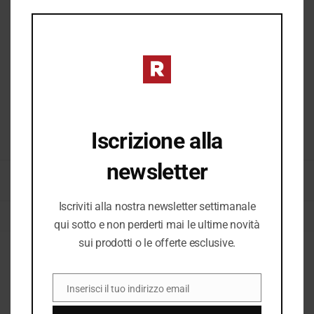
THIS
MOD
Iscrizione alla
COD:
28760_2300
newsletter
CATEGORIE:
BORSE & ACCESSORI DONNA
,
BORSE DONNA
,
DONNA
,
DONNA P/E
2026
,
E26
,
E26 DONNA
,
NUOVI ARRIVI
,
VEDI TUTTO ACCESSORI DONNA
Iscriviti alla nostra newsletter settimanale
TAG:
BORSA
,
BORSA DONNA
qui sotto e non perderti mai le ultime novità
sui prodotti o le offerte esclusive.
Descrizione
Inserisci il tuo indirizzo email
EMAIL