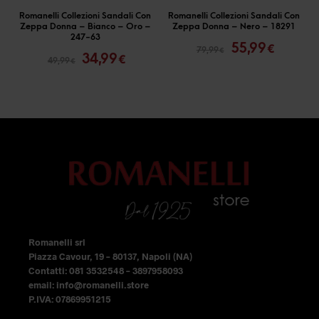
ha
ha
Romanelli Collezioni Sandali Con
Romanelli Collezioni Sandali Con
Zeppa Donna – Bianco – Oro –
Zeppa Donna – Nero – 18291
più
più
Il
Il
247-63
55,99
Il
Il
€
79,99
€
prezzo
prezzo
varianti.
varianti.
34,99
€
49,99
€
prezzo
prezzo
originale
attual
Le
Le
originale
attuale
era:
è:
opzioni
opzioni
era:
è:
79,99 €.
55,99 €
49,99 €.
34,99 €.
possono
possono
essere
essere
scelte
scelte
nella
nella
pagina
pagina
del
del
prodotto
prodotto
Romanelli srl
Piazza Cavour, 19 – 80137, Napoli (NA)
Contatti: 081 3532548 – 3897958093
email: info@romanelli.store
P.IVA: 07869951215