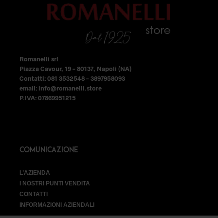
nella
nella
pagina
pagina
del
del
prodotto
prodotto
Romanelli srl
Piazza Cavour, 19 – 80137, Napoli (NA)
Contatti: 081 3532548 – 3897958093
email: info@romanelli.store
P.IVA: 07869951215
COMUNICAZIONE
L’AZIENDA
I NOSTRI PUNTI VENDITA
CONTATTI
INFORMAZIONI AZIENDALI