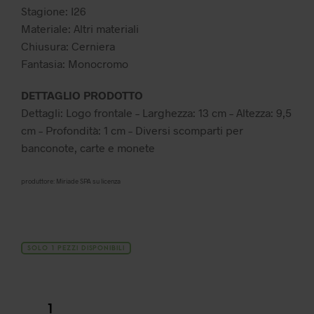
35,99 €.
25,19 €.
Stagione: I26
Materiale: Altri materiali
Chiusura: Cerniera
Fantasia: Monocromo
DETTAGLIO PRODOTTO
Dettagli: Logo frontale – Larghezza: 13 cm – Altezza: 9,5
cm – Profondità: 1 cm – Diversi scomparti per
banconote, carte e monete
produttore: Miriade SPA su licenza
SOLO 1 PEZZI DISPONIBILI