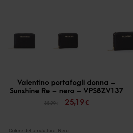
Valentino portafogli donna –
Sunshine Re – nero – VPS8ZV137
Il
Il
25,19
€
35,99
€
prezzo
prezzo
originale
attuale
era:
è:
Colore del produttore: Nero