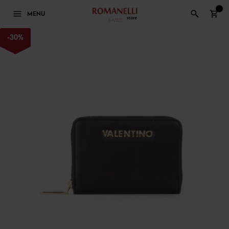
0
MENU
-
30
%