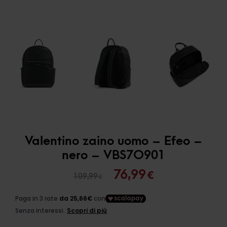
Valentino zaino uomo – Efeo –
nero – VBS7O901
Il
Il
76,99
€
109,99
€
prezzo
prezzo
originale
attuale
era:
è: