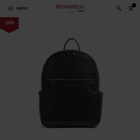
0
MENU
-
30
%