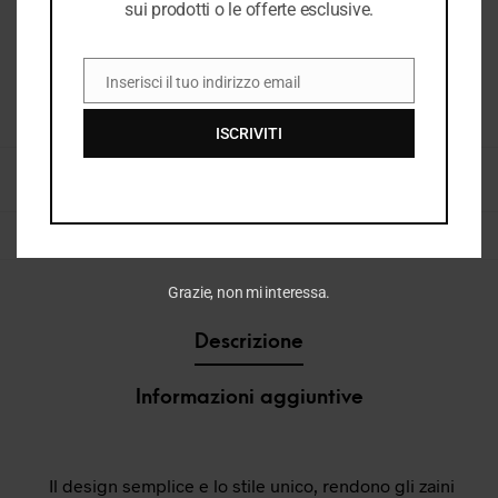
sui prodotti o le offerte esclusive.
Inserisci il tuo indirizzo email
EMAIL
COD:
34797_2300_148
ISCRIVITI
CATEGORIE:
BORSE & ACCESSORI UOMO
,
E26
,
E26 UOMO
,
NUOVI ARRIVI
,
UOMO
,
UOMO P/E 2026
,
VEDI TUTTO ACCESSORI UOMO
,
ZAINI UOMO
TAG:
ZAINO
,
ZAINO UOMO
Grazie, non mi interessa.
Descrizione
Informazioni aggiuntive
Il design semplice e lo stile unico, rendono gli zaini