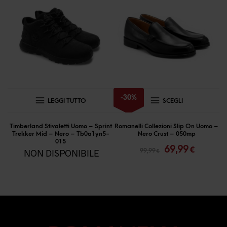
Questo
-
30
%
LEGGI TUTTO
SCEGLI
prodotto
ha
Timberland Stivaletti Uomo – Sprint
Romanelli Collezioni Slip On Uomo –
Trekker Mid – Nero – Tb0a1yn5-
Nero Crust – 050mp
più
Il
Il
015
69,99
€
99,99
NON DISPONIBILE
€
prezzo
prezzo
varianti.
originale
attual
Le
era:
è:
opzioni
99,99 €.
69,99 €
possono
essere
scelte