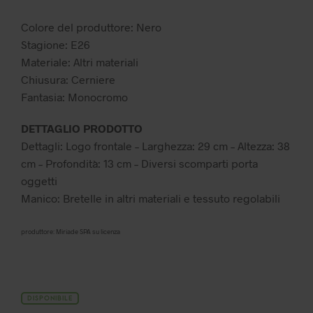
109,99 €.
76,99 €.
Colore del produttore: Nero
Stagione: E26
Materiale: Altri materiali
Chiusura: Cerniere
Fantasia: Monocromo
DETTAGLIO PRODOTTO
Dettagli: Logo frontale – Larghezza: 29 cm – Altezza: 38
cm – Profondità: 13 cm – Diversi scomparti porta
oggetti
Manico: Bretelle in altri materiali e tessuto regolabili
produttore: Miriade SPA su licenza
DISPONIBILE