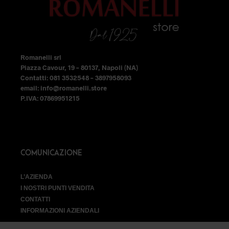
nella
pagina
del
prodotto
Romanelli srl
Piazza Cavour, 19 – 80137, Napoli (NA)
Contatti: 081 3532548 – 3897958093
email: info@romanelli.store
P.IVA: 07869951215
COMUNICAZIONE
L’AZIENDA
I NOSTRI PUNTI VENDITA
CONTATTI
INFORMAZIONI AZIENDALI