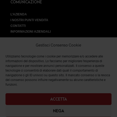
COMUNICAZIONE
L’AZIENDA
I NOSTRI PUNTI VENDITA
CONTATTI
INFORMAZIONI AZIENDALI
Gestisci Consenso Cookie
Utilizziamo tecnologie come i cookie per memorizzare e/o accedere alle
VENDITA
informazioni del dispositivo. Lo facciamo per migliorare l'esperienza di
navigazione e per mostrare annunci personalizzati. Il consenso a queste
tecnologie ci consentirà di elaborare dati quali il comportamento di
SPEDIZIONI E RESI
|
TERMINI E CONDIZIONI
|
PRIVACY &
navigazione o gli ID univoci su questo sito. Il mancato consenso o la revoca
COOKIES
del consenso possono influire negativamente su alcune caratteristiche e
funzioni.
ACCETTA
NEGA