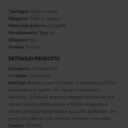
59,99 €.
30,00 €.
Tipologia:
Borsa a mano
Stagione:
Tutte le stagioni
Materiale esterno:
Ecopelle
Rivestimento:
Tessuto
Chiusura:
Zip
Fodera:
Tessuto
DETTAGLIO PRODOTTO
Categoria:
Borsa donna
Fantasia:
Tinta unita
Dettagli:
Borsa a mano Vivienne D della linea VOGUE
realizzata in ecopelle con design essenziale e
moderno. Dotata di ampio scomparto principale con
chiusura a zip, doppi manici e finiture eleganti, è
ideale per accompagnare sia gli outfit quotidiani che
quelli più raffinati con uno stile minimal e versatile.
Codice:
VVO260