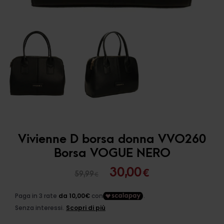
Vivienne D borsa donna VVO260
Borsa VOGUE NERO
Il
Il
30,00
€
59,99
€
prezzo
prezzo
originale
attuale
era:
è: