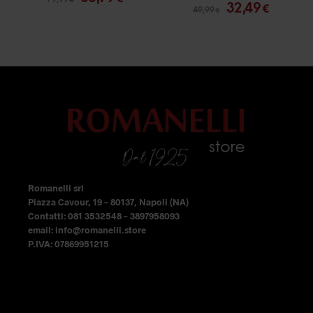
prezzo
prezzo
varianti.
varianti.
32,49
€
49,99
€
prezzo
prezzo
originale
attuale
Le
Le
originale
attual
era:
è:
opzioni
opzioni
era:
è:
79,99 €.
55,99 €.
49,99 €.
32,49 €
possono
possono
essere
essere
scelte
scelte
nella
nella
pagina
pagina
del
del
prodotto
prodotto
Romanelli srl
Piazza Cavour, 19 – 80137, Napoli (NA)
Contatti: 081 3532548 – 3897958093
email: info@romanelli.store
P.IVA: 07869951215