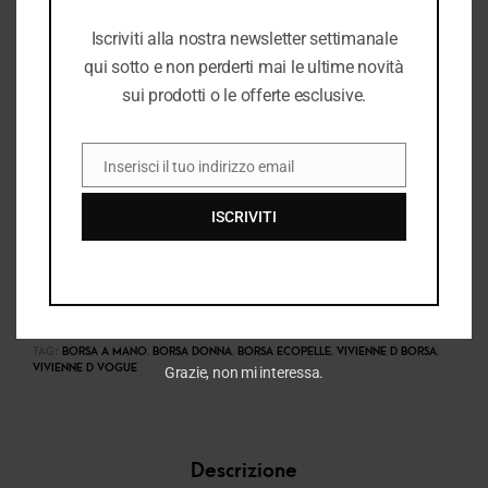
Iscriviti alla nostra newsletter settimanale
qui sotto e non perderti mai le ultime novità
sui prodotti o le offerte esclusive.
Inserisci il tuo indirizzo email
EMAIL
ISCRIVITI
COD:
38146_2300_148
CATEGORIE:
BORSE & ACCESSORI DONNA
,
BORSE DONNA
,
DONNA
,
DONNA P/E
2026
,
E26
,
E26 DONNA
,
NUOVI ARRIVI
TAG:
BORSA A MANO
,
BORSA DONNA
,
BORSA ECOPELLE
,
VIVIENNE D BORSA
,
VIVIENNE D VOGUE
Grazie, non mi interessa.
Descrizione