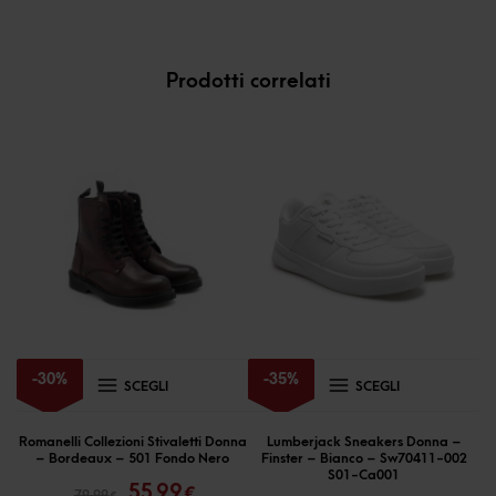
Prodotti correlati
Questo
Questo
-
30
%
-
35
%
SCEGLI
SCEGLI
prodotto
prodotto
ha
ha
Romanelli Collezioni Stivaletti Donna
Lumberjack Sneakers Donna –
– Bordeaux – 501 Fondo Nero
Finster – Bianco – Sw70411-002
più
più
Il
Il
S01-Ca001
55,99
Il
Il
€
79,99
€