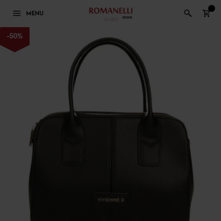
0
MENU
-
50
%