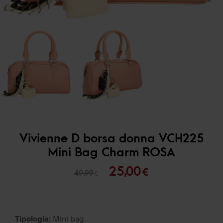
Vivienne D borsa donna VCH225
Mini Bag Charm ROSA
Il
Il
25,00
€
49,99
€
prezzo
prezzo
originale
attuale
era:
è:
Tipologia:
Mini bag