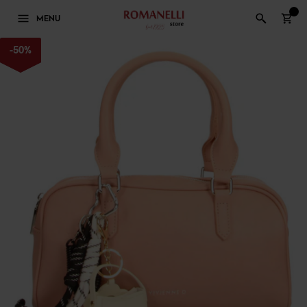
0
MENU
-
50
%