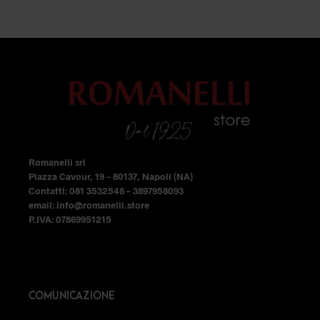
opzioni
era:
è:
49,99 €.
34,99 €.
possono
essere
scelte
nella
pagina
del
prodotto
Romanelli srl
Piazza Cavour, 19 – 80137, Napoli (NA)
Contatti: 081 3532548 – 3897958093
email: info@romanelli.store
P.IVA: 07869951215
COMUNICAZIONE