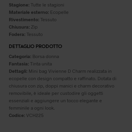
49,99 €.
25,00 €.
Stagione:
Tutte le stagioni
Materiale esterno:
Ecopelle
Rivestimento:
Tessuto
Chiusura:
Zip
Fodera:
Tessuto
DETTAGLIO PRODOTTO
Categoria:
Borsa donna
Fantasia:
Tinta unita
Dettagli:
Mini bag Vivienne D Charm realizzata in
ecopelle con design compatto e raffinato. Dotata di
chiusura con zip, doppi manici e charm decorativo
removibile, è ideale per custodire gli oggetti
essenziali e aggiungere un tocco elegante e
femminile a ogni look.
Codice:
VCH225