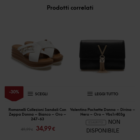
Prodotti correlati
Questo
-
30
%
SCEGLI
LEGGI TUTTO
prodotto
ha
Romanelli Collezioni Sandali Con
Valentino Pochette Donna – Divina –
Zeppa Donna – Bianco – Oro –
Nero – Oro – Vbs1r403g
più
247-63
NON
ESAURITO
Il
Il
varianti.
34,99
€
DISPONIBILE
49,99
€
prezzo
prezzo
Le
originale
attuale