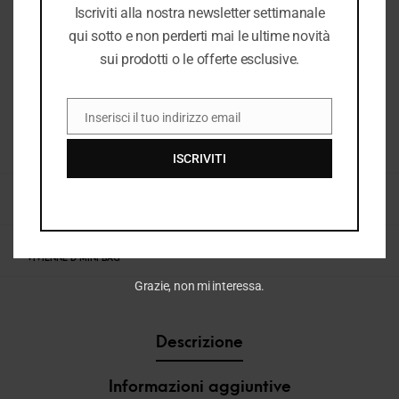
Iscriviti alla nostra newsletter settimanale
qui sotto e non perderti mai le ultime novità
sui prodotti o le offerte esclusive.
Inserisci il tuo indirizzo email
EMAIL
COD:
38142_2661_148
ISCRIVITI
CATEGORIE:
BORSE & ACCESSORI DONNA
,
BORSE DONNA
,
DONNA
,
DONNA P/E
2026
,
E26
,
E26 DONNA
,
NUOVI ARRIVI
TAG:
BORSA ECOPELLE
,
BORSA ROSA
,
MINI BAG DONNA
,
VIVIENNE D CHARM
,
VIVIENNE D MINI BAG
Grazie, non mi interessa.
Descrizione
Informazioni aggiuntive