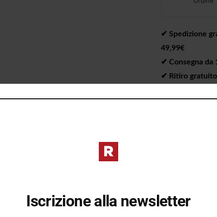
Ordine
✔︎ Spedizione gra
49,99€
✔︎ Consegna da 1 
✔︎ Ritiro gratuit
I PREZZI DE
DIVERSI DAL 
Iscrizione alla newsletter