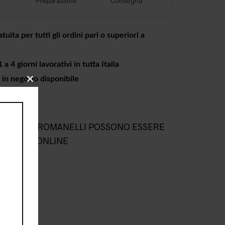
Preparazione
Consegna
tuita per tutti gli ordini pari o superiori a
a 4 giorni lavorativi in tutta Italia
o in negozio disponibile
CLOSE
THIS
MODULE
L NEGOZIO ROMANELLI POSSONO ESSERE
NEGOZIO ONLINE