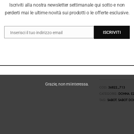
Iscriviti alla nostra newsletter settimanale qui sotto e non
perderti mai le ultime novità sui prodotti o le offerte esclusive.
ISCRIVITI
Inserisci il tuo indirizzo email
EMAIL
Grazie, non mi interessa.
COD:
36822_713
CATEGORIE:
DONNA
,
E
TAG:
SABOT
,
SABOT DO