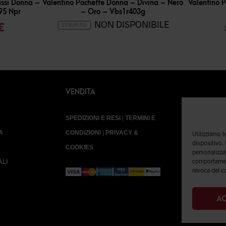
assi Donna –
Valentino Pochette Donna – Divina – Nero
Valentino 
95 Npr
– Oro – Vbs1r403g
Il
NON DISPONIBILE
€
ESAURITO
o
prezzo
ale
attuale
è:
€.
41,99 €.
VENDITA
SPEDIZIONI E RESI
|
TERMINI E
A
CONDIZIONI
|
PRIVACY &
Utilizziamo 
dispositivo.
COOKIES
personalizzat
comportament
ALI
revoca del c
AC