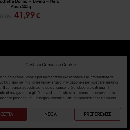
Pochette Donna – Divina – Nero
– Vbs1r403g
Il
Il
41,99
€
59,99
€
prezzo
prezzo
originale
attuale
era:
è:
59,99 €.
41,99 €.
Gestisci Consenso Cookie
tecnologie come i cookie per memorizzare e/o accedere alle informazioni del
 Lo facciamo per migliorare l'esperienza di navigazione e per mostrare annunci
i. Il consenso a queste tecnologie ci consentirà di elaborare dati quali il
o di navigazione o gli ID univoci su questo sito. Il mancato consenso o la
onsenso possono influire negativamente su alcune caratteristiche e funzioni.
CETTA
NEGA
PREFERENZE