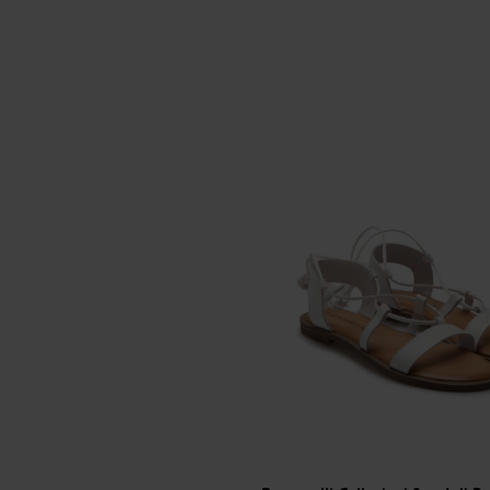
-
30
%