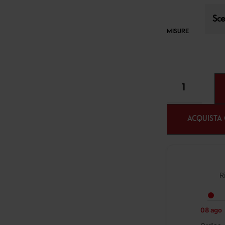
MISURE
ACQUISTA
R
08 ago