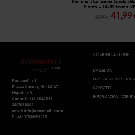
Romanelli Collezioni Sandali B
Bianco – 14909 Fondo 50
Il
41,99
59,99
€
prezz
origin
era:
59,99 
COMUNICAZIONE
L’AZIENDA
I NOSTRI PUNTI VENDIT
Romanelli srl
Piazza Cavour, 19 – 80137,
CONTATTI
Napoli (NA)
INFORMAZIONI AZIEND
Contatti: 081 3532548 –
3897958093
email: info@romanelli.store
P.IVA: 07869951215