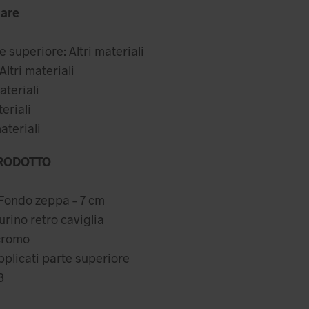
attuale
are
,99 €.
è:
20,99 €.
 superiore: Altri materiali
ltri materiali
ateriali
teriali
ateriali
RODOTTO
 Fondo zeppa – 7 cm
urino retro caviglia
icromo
applicati parte superiore
8