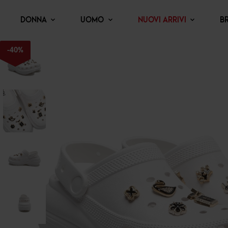
DONNA
UOMO
NUOVI ARRIVI
B
-
40
%