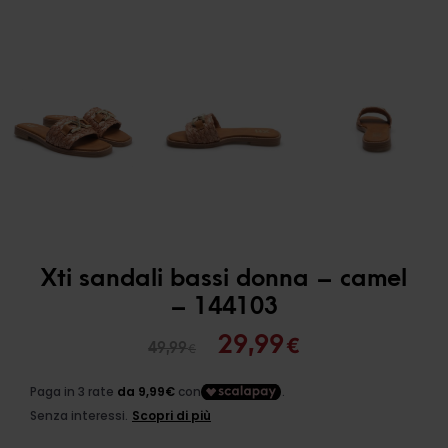
Xti sandali bassi donna – camel
– 144103
Il
Il
29,99
€
49,99
€
prezzo
prezzo
originale
attuale
era:
è: