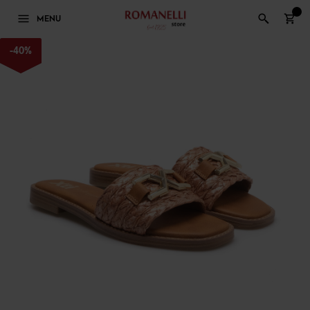
0
MENU
-
40
%