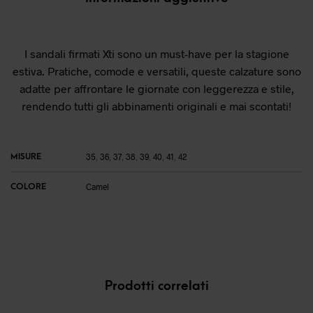
I sandali firmati Xti sono un must-have per la stagione
estiva. Pratiche, comode e versatili, queste calzature sono
adatte per affrontare le giornate con leggerezza e stile,
rendendo tutti gli abbinamenti originali e mai scontati!
MISURE
35
,
36
,
37
,
38
,
39
,
40
,
41
,
42
COLORE
Camel
Prodotti correlati