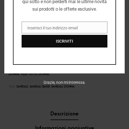
qui sotto e non perderti mai le ultime novità
sui prodotti o le offerte esclusive.
Inserisci il tuo indirizzo email
EMAIL
ISCRIVITI
COD:
36820_1141
CATEGORIE:
DONNA
,
E25
,
E25 DONNA
,
SANDALI BASSI DONNA
,
SANDALI
DONNA
,
VEDI TUTTO DONNA
Grazie, non mi interessa.
TAG:
SANDALI
,
SANDALI BASSI
,
SANDALI DONNA
Descrizione
Informazioni aggiuntive