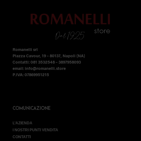
essere
essere
scelte
scelte
nella
nella
pagina
pagina
del
del
prodotto
prodotto
Romanelli srl
Piazza Cavour, 19 – 80137, Napoli (NA)
Contatti: 081 3532548 – 3897958093
email: info@romanelli.store
P.IVA: 07869951215
COMUNICAZIONE
L’AZIENDA
I NOSTRI PUNTI VENDITA
CONTATTI