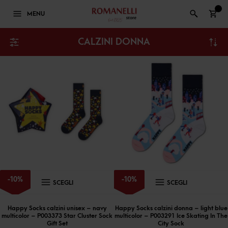
0
MENU
CALZINI DONNA
Questo
Questo
-
10
%
-
10
%
SCEGLI
SCEGLI
prodotto
prodott
ha
ha
Happy Socks calzini unisex – navy
Happy Socks calzini donna – light blue
multicolor – P003373 Star Cluster Sock
multicolor – P003291 Ice Skating In The
più
più
Gift Set
City Sock