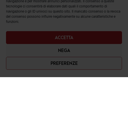
navigazione e per mostrare annunci personalizzati. Il consenso a queste
tecnologie ci consentirà di elaborare dati quali il comportamento di
navigazione o gli ID univoci su questo sito. Il mancato consenso o la revoca
del consenso possono influire negativamente su alcune caratteristiche e
funzioni.
ACCETTA
NEGA
PREFERENZE
Romanelli srl
Piazza Cavour, 19 – 80137, Napoli (NA)
Contatti: 081 3532548 – 3897958093
email: info@romanelli.store
P.IVA: 07869951215