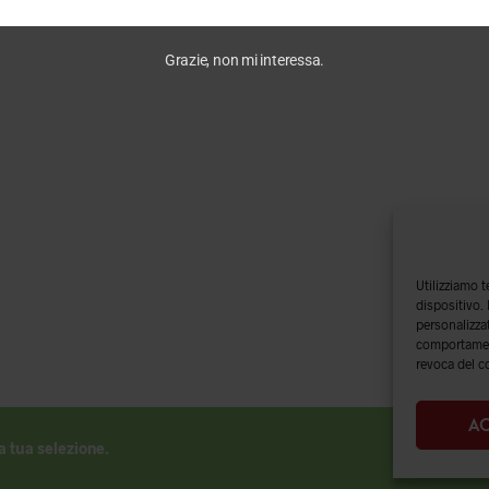
Grazie, non mi interessa.
Utilizziamo 
dispositivo.
personalizzat
comportament
revoca del c
AC
a tua selezione.