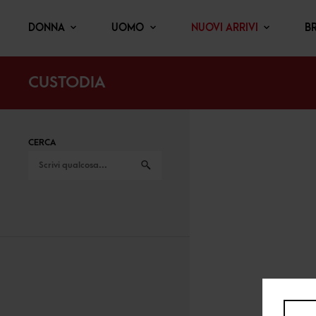
DONNA
UOMO
NUOVI ARRIVI
B
CUSTODIA
CERCA