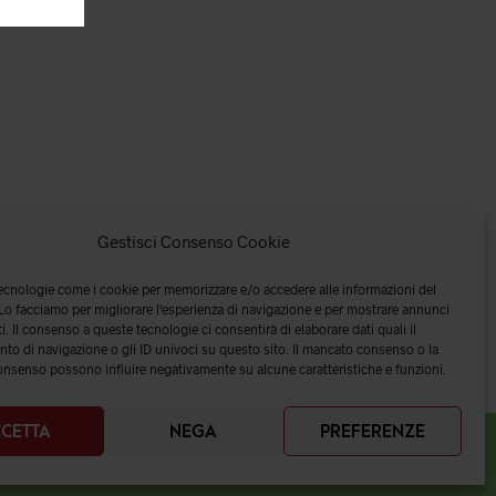
Gestisci Consenso Cookie
tecnologie come i cookie per memorizzare e/o accedere alle informazioni del
 Lo facciamo per migliorare l'esperienza di navigazione e per mostrare annunci
i. Il consenso a queste tecnologie ci consentirà di elaborare dati quali il
o di navigazione o gli ID univoci su questo sito. Il mancato consenso o la
onsenso possono influire negativamente su alcune caratteristiche e funzioni.
CETTA
NEGA
PREFERENZE