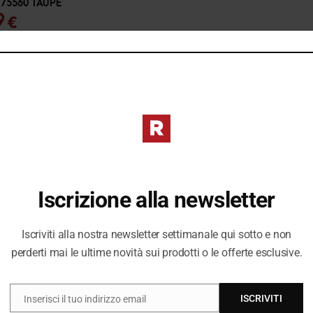
 175560 TAUPE
Il
9
€
zo
prezzo
nale
attuale
è:
 €.
34,99 €.
Iscrizione alla newsletter
Iscriviti alla nostra newsletter settimanale qui sotto e non
perderti mai le ultime novità sui prodotti o le offerte esclusive.
ISCRIVITI
Inserisci il tuo indirizzo email
EMAIL