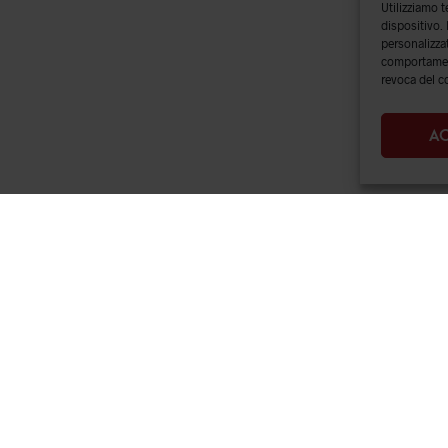
Utilizziamo 
dispositivo.
personalizzat
comportament
revoca del c
AC
VENDITA
SPEDIZIONI E RESI
|
TERMINI E
A
CONDIZIONI
|
PRIVACY &
COOKIES
ALI