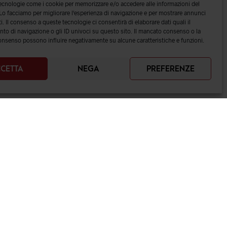
tecnologie come i cookie per memorizzare e/o accedere alle informazioni del
 Lo facciamo per migliorare l'esperienza di navigazione e per mostrare annunci
i. Il consenso a queste tecnologie ci consentirà di elaborare dati quali il
o di navigazione o gli ID univoci su questo sito. Il mancato consenso o la
onsenso possono influire negativamente su alcune caratteristiche e funzioni.
CETTA
NEGA
PREFERENZE