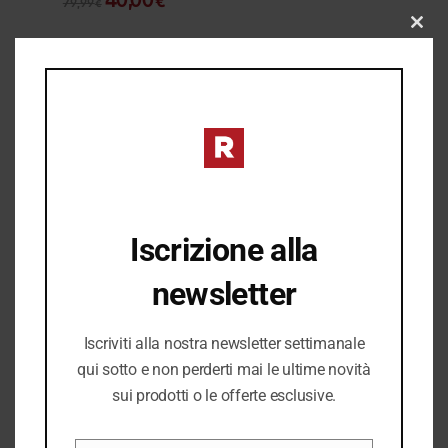
40,00
€
79,99
€
varianti.
prezzo
prezzo
CLO
originale
attuale
Le
THIS
era:
è:
opzioni
MOD
79,99 €.
40,00 €.
possono
essere
Non ci sono altri articoli.
scelte
nella
pagina
del
Iscrizione alla
prodotto
newsletter
Iscriviti alla nostra newsletter settimanale
qui sotto e non perderti mai le ultime novità
sui prodotti o le offerte esclusive.