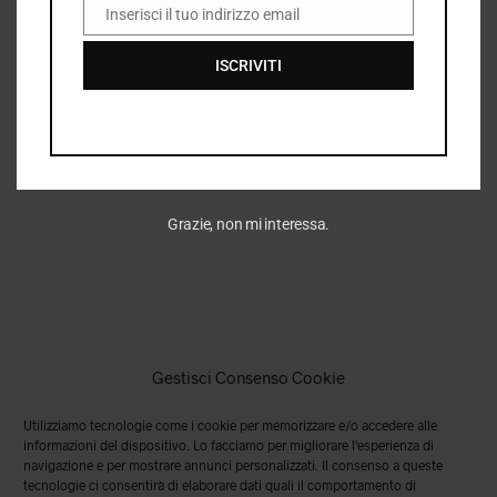
Inserisci il tuo indirizzo email
EMAIL
ISCRIVITI
Grazie, non mi interessa.
Gestisci Consenso Cookie
Utilizziamo tecnologie come i cookie per memorizzare e/o accedere alle
informazioni del dispositivo. Lo facciamo per migliorare l'esperienza di
navigazione e per mostrare annunci personalizzati. Il consenso a queste
tecnologie ci consentirà di elaborare dati quali il comportamento di