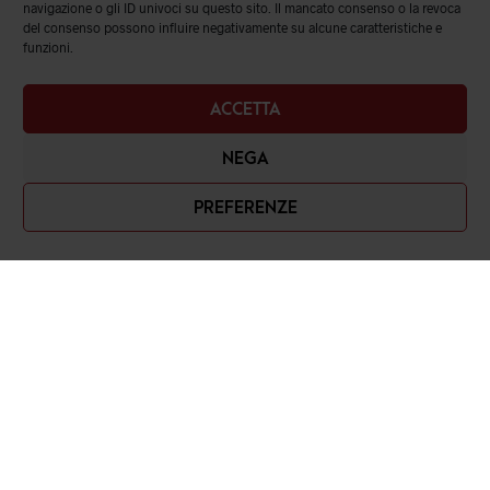
navigazione o gli ID univoci su questo sito. Il mancato consenso o la revoca
del consenso possono influire negativamente su alcune caratteristiche e
funzioni.
ACCETTA
NEGA
PREFERENZE
Romanelli srl
Piazza Cavour, 19 – 80137, Napoli (NA)
Contatti: 081 3532548 – 3897958093
email: info@romanelli.store
P.IVA: 07869951215