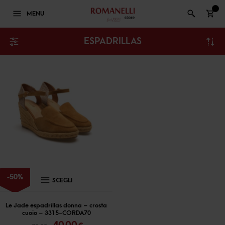
0
MENU
ESPADRILLAS
Questo
-
50
%
SCEGLI
prodotto
ha
Le Jade espadrillas donna – crosta
cuoio – 3315-CORDA70
più
Il
Il