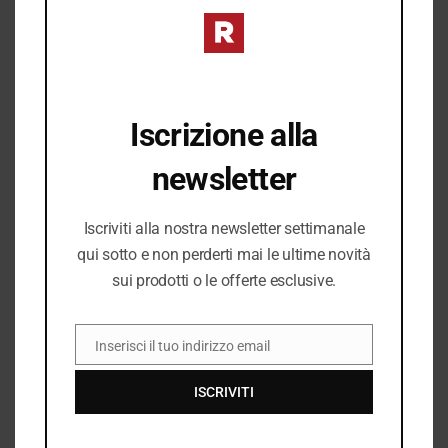
34,99
27,99
€
€
49,99
39,99
€
€
varianti.
varianti
prezzo
prezzo
prezzo
prezz
originale
attuale
originale
attual
Le
Le
era:
è:
era:
è:
opzioni
opzioni
49,99 €.
34,99 €.
39,99 €.
27,99 
possono
posson
Iscrizione alla
essere
essere
scelte
scelte
newsletter
nella
nella
pagina
pagina
Iscriviti alla nostra newsletter settimanale
del
del
qui sotto e non perderti mai le ultime novità
prodotto
prodott
sui prodotti o le offerte esclusive.
Inserisci il tuo indirizzo email
EMAIL
ISCRIVITI