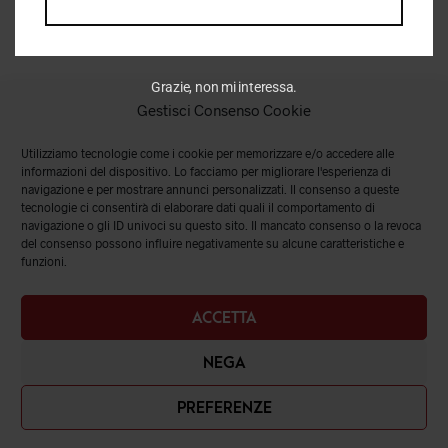
Grazie, non mi interessa.
Gestisci Consenso Cookie
Utilizziamo tecnologie come i cookie per memorizzare e/o accedere alle
informazioni del dispositivo. Lo facciamo per migliorare l'esperienza di
navigazione e per mostrare annunci personalizzati. Il consenso a queste
tecnologie ci consentirà di elaborare dati quali il comportamento di
navigazione o gli ID univoci su questo sito. Il mancato consenso o la revoca
del consenso possono influire negativamente su alcune caratteristiche e
funzioni.
ACCETTA
NEGA
PREFERENZE