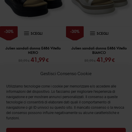
nella
nella
pagina
pagina
del
del
prodotto
prodott
Questo
Questo
-
30
%
-
30
%
SCEGLI
SCEGLI
prodotto
prodott
ha
ha
Julien sandali donna E486 Vitello
Julien sandali donna E486 Vitello
NERO
BIANCO
più
più
Il
Il
Il
Il
41,99
41,99
€
€
59,99
59,99
€
€
varianti.
varianti
prezzo
prezzo
prezzo
prezz
originale
attuale
originale
attual
Le
Le
Gestisci Consenso Cookie
era:
è:
era:
è:
opzioni
opzioni
59,99 €.
41,99 €.
59,99 €.
41,99 
Utilizziamo tecnologie come i cookie per memorizzare e/o accedere alle
possono
posson
informazioni del dispositivo. Lo facciamo per migliorare l'esperienza di
essere
essere
navigazione e per mostrare annunci personalizzati. Il consenso a queste
tecnologie ci consentirà di elaborare dati quali il comportamento di
scelte
scelte
navigazione o gli ID univoci su questo sito. Il mancato consenso o la revoca
del consenso possono influire negativamente su alcune caratteristiche e
nella
nella
funzioni.
pagina
pagina
del
del