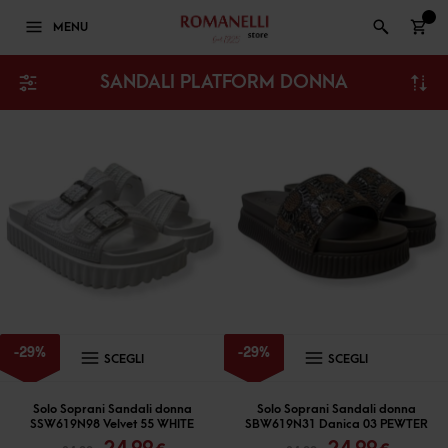
0
MENU
SANDALI PLATFORM DONNA
Questo
Questo
-
29
%
-
29
%
SCEGLI
SCEGLI
prodotto
prodott
ha
ha
Solo Soprani Sandali donna
Solo Soprani Sandali donna
SSW619N98 Velvet 55 WHITE
SBW619N31 Danica 03 PEWTER
più
più
Il
Il
Il
Il