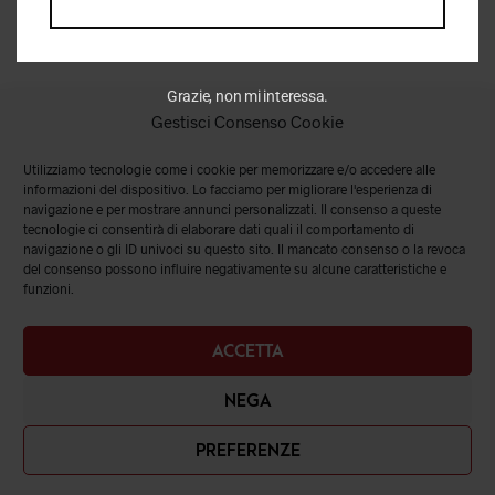
Grazie, non mi interessa.
Gestisci Consenso Cookie
Utilizziamo tecnologie come i cookie per memorizzare e/o accedere alle
informazioni del dispositivo. Lo facciamo per migliorare l'esperienza di
navigazione e per mostrare annunci personalizzati. Il consenso a queste
tecnologie ci consentirà di elaborare dati quali il comportamento di
navigazione o gli ID univoci su questo sito. Il mancato consenso o la revoca
del consenso possono influire negativamente su alcune caratteristiche e
funzioni.
ACCETTA
NEGA
PREFERENZE