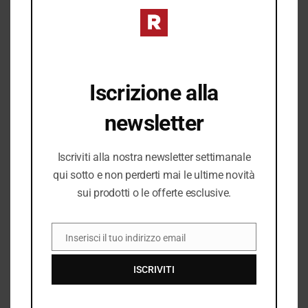
69,99
€
99,99
€
varianti.
prezzo
prezzo
originale
attuale
Le
era:
è:
opzioni
99,99 €.
69,99 €.
possono
Iscrizione alla
essere
scelte
newsletter
nella
pagina
Iscriviti alla nostra newsletter settimanale
del
qui sotto e non perderti mai le ultime novità
prodotto
sui prodotti o le offerte esclusive.
Inserisci il tuo indirizzo email
EMAIL
ISCRIVITI