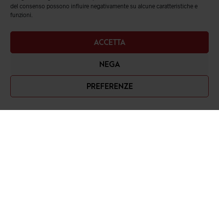
del consenso possono influire negativamente su alcune caratteristiche e
funzioni.
ACCETTA
NEGA
PREFERENZE
Romanelli srl
Piazza Cavour, 19 – 80137, Napoli (NA)
Contatti: 081 3532548 – 3897958093
email: info@romanelli.store
P.IVA: 07869951215