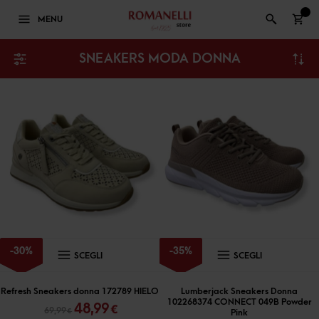
0
MENU
SNEAKERS MODA DONNA
Questo
Questo
-
30
%
-
35
%
SCEGLI
SCEGLI
prodotto
prodott
ha
ha
Refresh Sneakers donna 172789 HIELO
Lumberjack Sneakers Donna
102268374 CONNECT 049B Powder
Il
Il
48,99
€
più
più
69,99
€
Pink