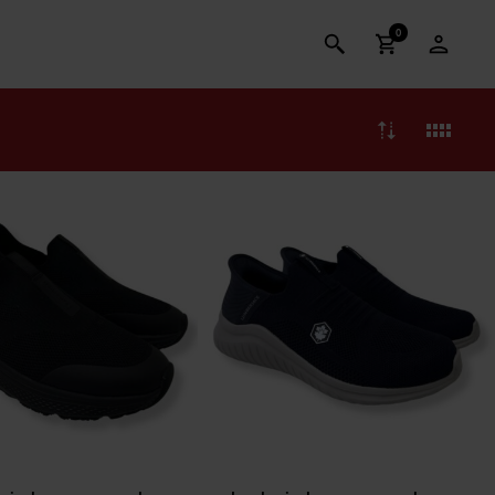
0
-
35
%