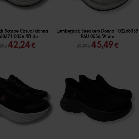
-
35
%
ck Scarpe Casual donna
Lumberjack Sneakers Donna 102268359
68371 005A White
PAU 005A White
Il
Il
Il
Il
42,24
45,49
€
€
,99
69,99
€
€
prezzo
prezzo
prezzo
prez
originale
attuale
originale
attua
era:
è:
era:
è:
64,99 €.
42,24 €.
69,99 €.
45,49