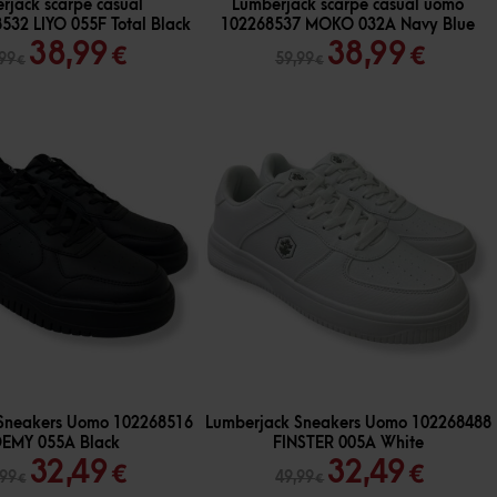
rjack scarpe casual
Lumberjack scarpe casual uomo
32 LIYO 055F Total Black
102268537 MOKO 032A Navy Blue
Il
Il
Il
Il
38,99
38,99
€
€
,99
59,99
€
€
prezzo
prezzo
prezzo
prez
originale
attuale
originale
attua
era:
è:
era:
è:
59,99 €.
38,99 €.
59,99 €.
38,99
-
35
%
Sneakers Uomo 102268516
Lumberjack Sneakers Uomo 102268488
EMY 055A Black
FINSTER 005A White
Il
Il
Il
Il
32,49
32,49
€
€
,99
49,99
€
€