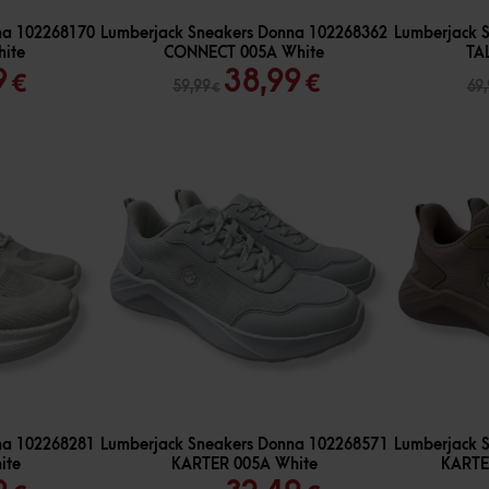
-
35
%
-
35
%
na 102268170
Lumberjack Sneakers Donna 102268362
Lumberjack 
ite
CONNECT 005A White
TA
Il
Il
Il
9
38,99
€
€
59,99
69
€
zo
prezzo
prezzo
prezzo
nale
attuale
originale
attuale
è:
era:
è:
 €.
45,49 €.
59,99 €.
38,99 €.
-
35
%
-
35
%
na 102268281
Lumberjack Sneakers Donna 102268571
Lumberjack 
ite
KARTER 005A White
KARTE