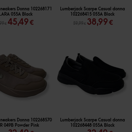
-
35
%
Sneakers Donna 102268171
Lumberjack Scarpe Casual donna
LARA 055A Black
102268415 055A Black
Il
Il
Il
Il
45,49
38,99
€
€
,99
59,99
€
€
prezzo
prezzo
prezzo
prez
originale
attuale
originale
attua
era:
è:
era:
è:
69,99 €.
45,49 €.
59,99 €.
38,99
-
35
%
Sneakers Donna 102268570
Lumberjack Scarpe Casual donna
R 049B Powder Pink
102268448 055A Black