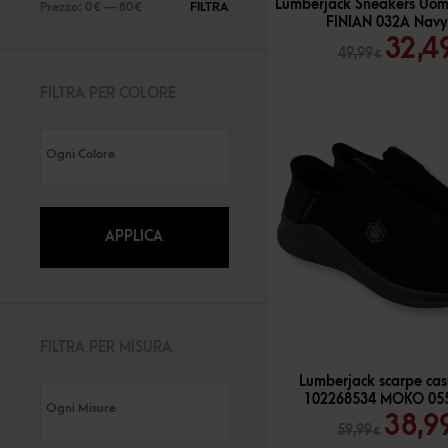
Lumberjack Sneakers Uo
Prezzo:
0 €
—
80 €
FILTRA
PREZZO
PREZZO
FINIAN 032A Navy
MIN
MAX
Il
32,4
49,99
€
prez
FILTRA PER COLORE
origi
era:
49,99
APPLICA
FILTRA PER MISURA
-
35
%
Lumberjack scarpe ca
102268534 MOKO 055
Il
38,9
59,99
€