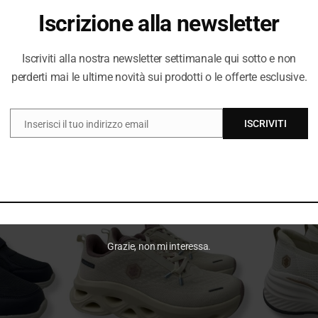
Iscrizione alla newsletter
Iscriviti alla nostra newsletter settimanale qui sotto e non
perderti mai le ultime novità sui prodotti o le offerte esclusive.
-
35
%
-
35
%
na 102268565
Lumberjack Sneakers Donna 102268557
Lumberjack 
ISCRIVITI
Inserisci il tuo indirizzo email
EMAIL
e-Rose Gold
FINSTER 005A White
SAMA 005A-0
Il
Il
Il
9
32,49
€
€
49,99
69
€
zo
prezzo
prezzo
prezzo
nale
attuale
originale
attuale
è:
era:
è:
 €.
32,49 €.
49,99 €.
32,49 €.
Grazie, non mi interessa.