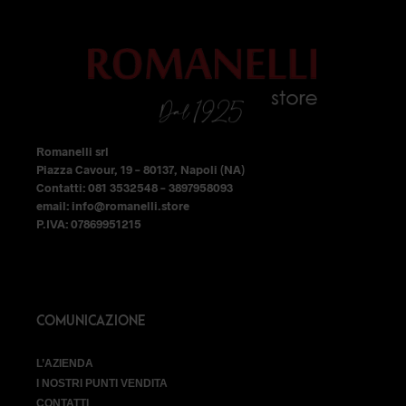
essere
essere
scelte
scelte
nella
nella
pagina
pagina
del
del
prodotto
prodotto
Romanelli srl
Piazza Cavour, 19 – 80137, Napoli (NA)
Contatti: 081 3532548 – 3897958093
email: info@romanelli.store
P.IVA: 07869951215
COMUNICAZIONE
L’AZIENDA
I NOSTRI PUNTI VENDITA
CONTATTI