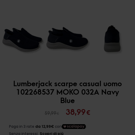
Lumberjack scarpe casual uomo
102268537 MOKO 032A Navy
Blue
Il
Il
38,99
€
59,99
€
prezzo
prezzo
originale
attuale