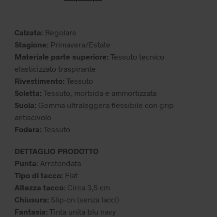
era:
è:
59,99 €.
38,99 €.
Calzata:
Regolare
Stagione:
Primavera/Estate
Materiale parte superiore:
Tessuto tecnico
elasticizzato traspirante
Rivestimento:
Tessuto
Soletta:
Tessuto, morbida e ammortizzata
Suola:
Gomma ultraleggera flessibile con grip
antiscivolo
Fodera:
Tessuto
DETTAGLIO PRODOTTO
Punta:
Arrotondata
Tipo di tacco:
Flat
Altezza tacco:
Circa 3,5 cm
Chiusura:
Slip-on (senza lacci)
Fantasia:
Tinta unita blu navy