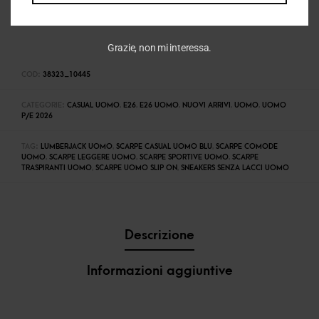
Grazie, non mi interessa.
COD:
38323_10445
CATEGORIE:
CASUAL UOMO
,
E26
,
E26 UOMO
,
NUOVI ARRIVI
,
UOMO
,
UOMO
P/E 2026
TAG:
LUMBERJACK UOMO
,
SCARPE CASUAL UOMO BLU
,
SCARPE COMODE
UOMO
,
SCARPE LEGGERE UOMO
,
SCARPE SPORTIVE UOMO
,
SCARPE
TRASPIRANTI UOMO
,
SCARPE UOMO SLIP ON
,
SNEAKERS SENZA LACCI UOMO
Descrizione
Informazioni aggiuntive