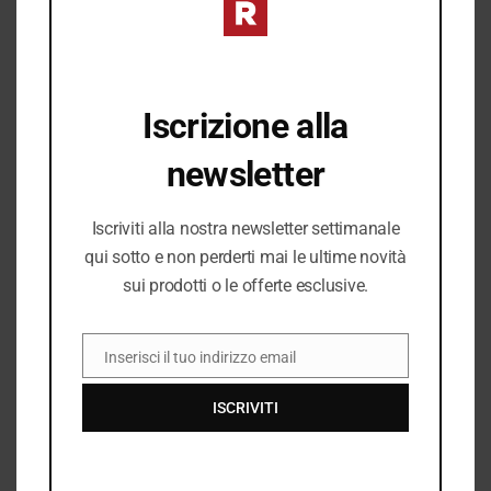
Ordine
Preparazione
Consegna
✔︎ Spedizione gratuita per tutti gli ordini pari o
superiori a 49,99€
Iscrizione alla
✔︎ Consegna da 1 a 4 giorni lavorativi in tutta Italia
✔︎ Ritiro gratuito in negozio disponibile
newsletter
Iscriviti alla nostra newsletter settimanale
I PREZZI DEL NEGOZIO ROMANELLI POSSONO ESSERE
qui sotto e non perderti mai le ultime novità
DIVERSI DAL NEGOZIO ONLINE
sui prodotti o le offerte esclusive.
Inserisci il tuo indirizzo email
EMAIL
ISCRIVITI