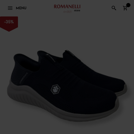
0
MENU
-
35
%