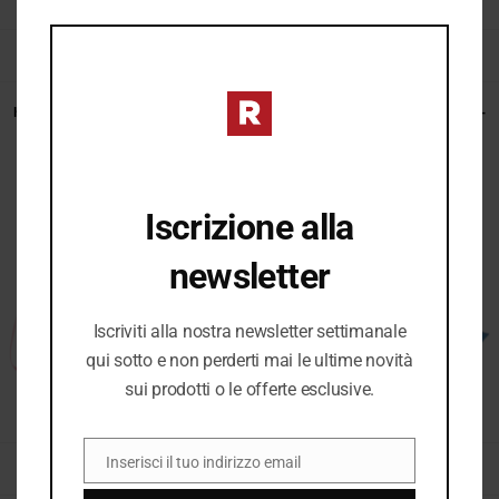
del
del
THIS
MOD
prodotto
prodott
Questo
-
20
%
LEGGI TUTTO
SCEGLI
prodott
ha
Kuvè Borsa donna – Saint Tropez –
Kuvè Borsa donna – Saint Tropez –
KBS51A02 Coast Natur/GREEN
KBS51A02 Coast Natur/FUXIA
più
Il
Il
NON DISPONIBILE
39,99
€
49,99
€
varianti
prezzo
prezz
originale
attual
Le
Iscrizione alla
era:
è:
opzioni
49,99 €.
39,99 
newsletter
posson
essere
scelte
Iscriviti alla nostra newsletter settimanale
nella
qui sotto e non perderti mai le ultime novità
sui prodotti o le offerte esclusive.
pagina
del
prodott
Inserisci il tuo indirizzo email
LEGGI TUTTO
LEGGI TUTTO
EMAIL