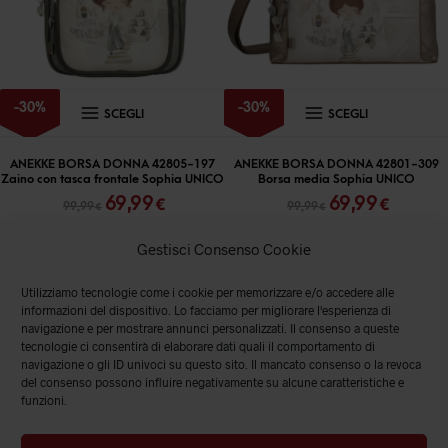
nella
nella
pagina
pagina
del
del
prodotto
prodott
Questo
Questo
-
30
%
-
30
%
SCEGLI
SCEGLI
prodotto
prodott
ha
ha
ANEKKE BORSA DONNA 42805-197
ANEKKE BORSA DONNA 42801-309
Zaino con tasca frontale Sophia UNICO
Borsa media Sophia UNICO
più
più
Il
Il
Il
Il
69,99
69,99
€
€
99,99
99,99
€
€
varianti.
varianti
prezzo
prezzo
prezzo
prezz
originale
attuale
originale
attual
Le
Le
Gestisci Consenso Cookie
era:
è:
era:
è:
opzioni
opzioni
99,99 €.
69,99 €.
99,99 €.
69,99 
Utilizziamo tecnologie come i cookie per memorizzare e/o accedere alle
possono
posson
informazioni del dispositivo. Lo facciamo per migliorare l'esperienza di
essere
essere
navigazione e per mostrare annunci personalizzati. Il consenso a queste
tecnologie ci consentirà di elaborare dati quali il comportamento di
scelte
scelte
navigazione o gli ID univoci su questo sito. Il mancato consenso o la revoca
del consenso possono influire negativamente su alcune caratteristiche e
nella
nella
funzioni.
pagina
pagina
del
del