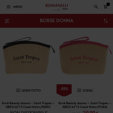
0
MENU
BORSE DONNA
Questo
-
25
%
LEGGI TUTTO
SCEGLI
prodott
ha
Kuvè Beauty donna – Saint Tropez –
Kuvè Beauty donna – Saint Tropez –
KBE51A715 Coast Natur/NERO
KBE51A715 Coast Natur/FUXIA
più
Il
Il
NON DISPONIBILE