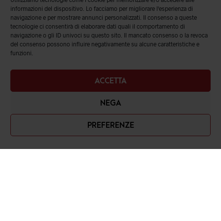
informazioni del dispositivo. Lo facciamo per migliorare l'esperienza di
navigazione e per mostrare annunci personalizzati. Il consenso a queste
tecnologie ci consentirà di elaborare dati quali il comportamento di
navigazione o gli ID univoci su questo sito. Il mancato consenso o la revoca
del consenso possono influire negativamente su alcune caratteristiche e
funzioni.
ACCETTA
NEGA
PREFERENZE
Romanelli srl
Piazza Cavour, 19 – 80137, Napoli (NA)
Contatti: 081 3532548 – 3897958093