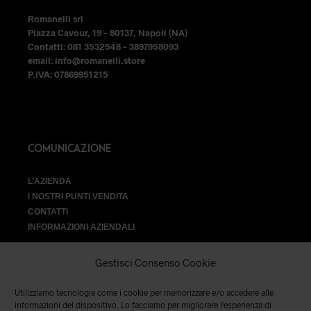
prodotto
prodotto
Romanelli srl
Piazza Cavour, 19 – 80137, Napoli (NA)
Contatti: 081 3532548 – 3897958093
email: info@romanelli.store
P.IVA: 07869951215
COMUNICAZIONE
L’AZIENDA
I NOSTRI PUNTI VENDITA
CONTATTI
INFORMAZIONI AZIENDALI
Gestisci Consenso Cookie
Utilizziamo tecnologie come i cookie per memorizzare e/o accedere alle
VENDITA
informazioni del dispositivo. Lo facciamo per migliorare l'esperienza di