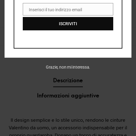
Inserisci il tuo indirizzo email
EMAIL
COD:
37161_4412
ISCRIVITI
CATEGORIE:
BORSE & ACCESSORI UOMO
,
CINTURE UOMO
,
I26
,
I26 UOMO
,
UOMO
,
VEDI TUTTO ACCESSORI UOMO
TAG:
CINTURA
,
CINTURA UOMO
Grazie, non mi interessa.
Descrizione
Informazioni aggiuntive
Il design semplice e lo stile unico, rendono le cinture
Valentino da uomo, un accessorio indispensabile per il
proprio guardaroba. Donano un tocco di accuratezza e