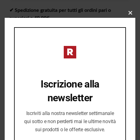
✔︎ Spedizione gratuita per tutti gli ordini pari o
CLO
superiori a 49,99€
THIS
✔︎ Consegna da 1 a 4 giorni lavorativi in tutta Italia
MOD
✔︎ Ritiro gratuito in negozio disponibile
I PREZZI DEL NEGOZIO ROMANELLI POSSONO ESSERE
DIVERSI DAL NEGOZIO ONLINE
Iscrizione alla
newsletter
Iscriviti alla nostra newsletter settimanale
qui sotto e non perderti mai le ultime novità
sui prodotti o le offerte esclusive.