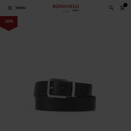
0
MENU
-
30
%