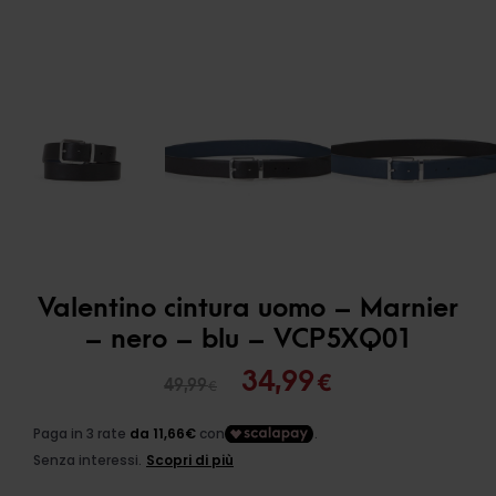
Valentino cintura uomo – Marnier
– nero – blu – VCP5XQ01
Il
Il
34,99
€
49,99
€
prezzo
prezzo
originale
attuale
era:
è: