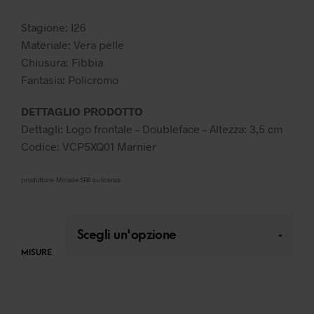
49,99 €.
34,99 €.
Stagione: I26
Materiale: Vera pelle
Chiusura: Fibbia
Fantasia: Policromo
DETTAGLIO PRODOTTO
Dettagli: Logo frontale – Doubleface – Altezza: 3,5 cm
Codice: VCP5XQ01 Marnier
produttore: Miriade SPA su licenza
MISURE