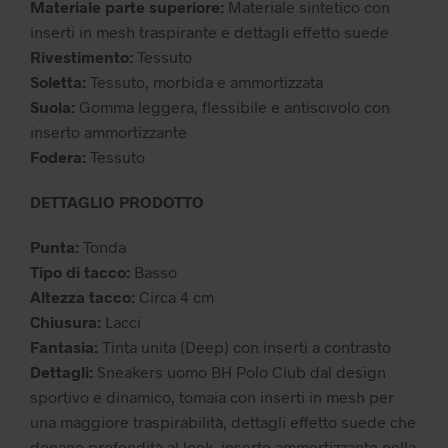
Materiale parte superiore:
Materiale sintetico con
inserti in mesh traspirante e dettagli effetto suede
Rivestimento:
Tessuto
Soletta:
Tessuto, morbida e ammortizzata
Suola:
Gomma leggera, flessibile e antiscivolo con
inserto ammortizzante
Fodera:
Tessuto
DETTAGLIO PRODOTTO
Punta:
Tonda
Tipo di tacco:
Basso
Altezza tacco:
Circa 4 cm
Chiusura:
Lacci
Fantasia:
Tinta unita (Deep) con inserti a contrasto
Dettagli:
Sneakers uomo BH Polo Club dal design
sportivo e dinamico, tomaia con inserti in mesh per
una maggiore traspirabilità, dettagli effetto suede che
donano profondità al look, inserto ammortizzante nella