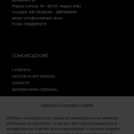
Piazza Cavour, 19 – 80137, Napoli (NA)
Contatti: 081 3532548 – 3897958093
email: info@romanelli.store
P.IVA: 07869951215
COMUNICAZIONE
L’AZIENDA
I NOSTRI PUNTI VENDITA
CONTATTI
INFORMAZIONI AZIENDALI
Gestisci Consenso Cookie
Utilizziamo tecnologie come i cookie per memorizzare e/o accedere alle
VENDITA
informazioni del dispositivo. Lo facciamo per migliorare l'esperienza di
navigazione e per mostrare annunci personalizzati. Il consenso a queste