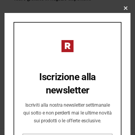
CLO
THIS
MOD
I PREZZI DEL NEGOZIO ROMANELLI POSSONO ESSERE
DIVERSI DAL NEGOZIO ONLINE
Iscrizione alla
newsletter
Iscriviti alla nostra newsletter settimanale
qui sotto e non perderti mai le ultime novità
sui prodotti o le offerte esclusive.
COD:
38043_9915