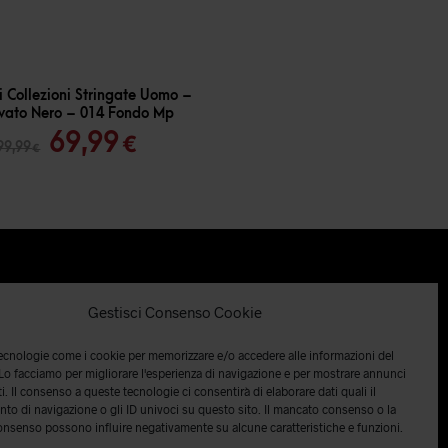
 Collezioni Stringate Uomo –
vato Nero – 014 Fondo Mp
Il
Il
69,99
€
99,99
€
prezzo
prezzo
originale
attuale
era:
è:
99,99 €.
69,99 €.
Gestisci Consenso Cookie
tecnologie come i cookie per memorizzare e/o accedere alle informazioni del
 Lo facciamo per migliorare l'esperienza di navigazione e per mostrare annunci
i. Il consenso a queste tecnologie ci consentirà di elaborare dati quali il
o di navigazione o gli ID univoci su questo sito. Il mancato consenso o la
onsenso possono influire negativamente su alcune caratteristiche e funzioni.