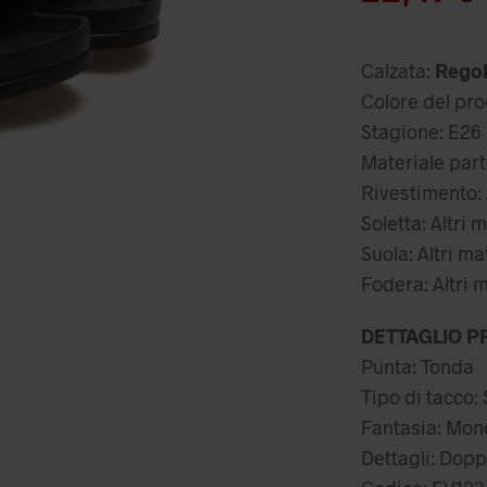
or
er
Calzata:
Regol
24
Colore del pro
Stagione: E26
Materiale parte
Rivestimento: A
Soletta: Altri m
Suola: Altri ma
Fodera: Altri m
DETTAGLIO P
Punta: Tonda
Tipo di tacco: 
Fantasia: Mo
Dettagli: Doppi