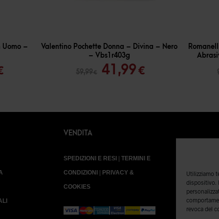
-
30
%
-
30
%
On Uomo –
Valentino Pochette Donna – Divina – Nero
Romanelli
– Vbs1r403g
Abrasi
Il
Il
Il
41,99
€
€
59,99
€
o
prezzo
prezzo
prezzo
ale
attuale
originale
attuale
è:
era:
è:
€.
69,99 €.
59,99 €.
41,99 €.
VENDITA
SPEDIZIONI E RESI
|
TERMINI E
A
CONDIZIONI
|
PRIVACY &
Utilizziamo 
dispositivo.
COOKIES
personalizzat
comportament
ALI
revoca del c