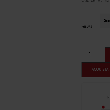
Codice: EV123
MISURE
ACQUISTA
R