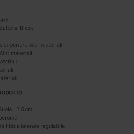
iginale
prezzo
a:
attuale
are
,99 €.
è:
duttore: Black
22,49 €.
 superiore: Altri materiali
ltri materiali
ateriali
teriali
ateriali
RODOTTO
Suola – 3,5 cm
nocromo
a fibbia laterale regolabile