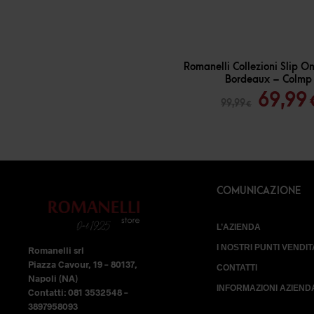
-
30
%
Romanelli Collezioni Slip 
Bordeaux – Colmp
Il
69,99
99,99
€
prezz
origin
era:
99,99 
COMUNICAZIONE
L’AZIENDA
I NOSTRI PUNTI VENDIT
Romanelli srl
Piazza Cavour, 19 – 80137,
CONTATTI
Napoli (NA)
INFORMAZIONI AZIEND
Contatti: 081 3532548 –
3897958093