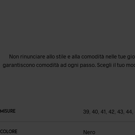
Non rinunciare allo stile e alla comodità nelle tue g
garantiscono comodità ad ogni passo. Scegli il tuo mod
39
,
40
,
41
,
42
,
43
,
44
,
MISURE
Nero
COLORE