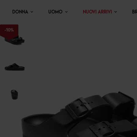
DONNA
UOMO
NUOVI ARRIVI
B
-
10
%