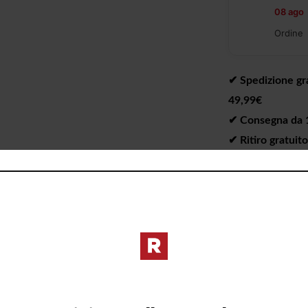
08 ago
Ordine
✔︎ Spedizione gra
49,99€
✔︎ Consegna da 1 
✔︎ Ritiro gratuit
I PREZZI DE
DIVERSI DAL 