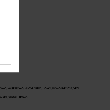
UOMO
,
MARE UOMO
,
NUOVI ARRIVI
,
UOMO
,
UOMO P/E 2026
,
VEDI
 MARE
,
SANDALI UOMO