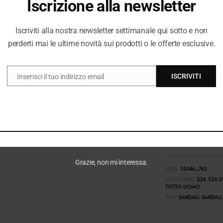
Iscrizione alla newsletter
Iscriviti alla nostra newsletter settimanale qui sotto e non
perderti mai le ultime novità sui prodotti o le offerte esclusive.
ISCRIVITI
Inserisci il tuo indirizzo email
EMAIL
Grazie, non mi interessa.
COD:
35346_762
CATEGORIE:
E26
,
E26 
TUTTO UOMO
TAG:
SANDALI
,
SANDALI