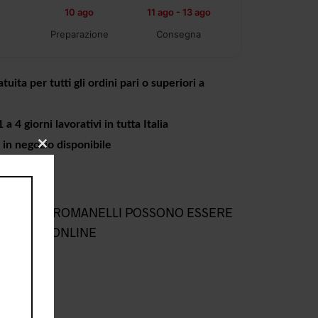
10 ago
11 ago - 13 ago
Preparazione
Consegna
tuita per tutti gli ordini pari o superiori a
a 4 giorni lavorativi in tutta Italia
o in negozio disponibile
CLOSE
THIS
MODULE
L NEGOZIO ROMANELLI POSSONO ESSERE
NEGOZIO ONLINE