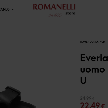
RANDS
Everla
uomo 
U
Il
24,99
€
pr
I
22,49
€