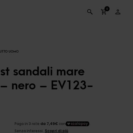
0
st sandali mare
– nero – EV123-
ezzo
l