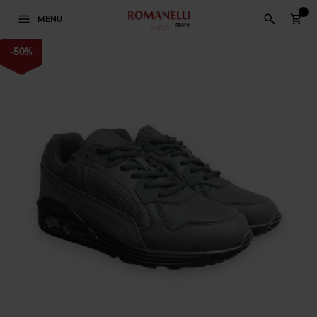
0
MENU
-
50
%