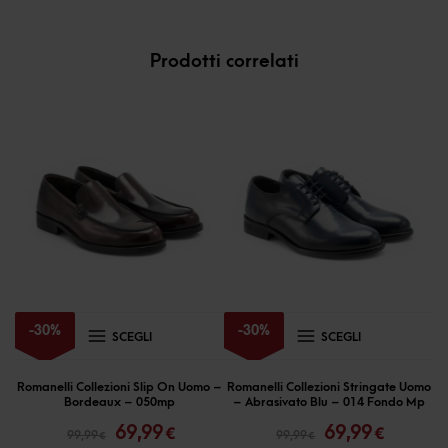
Prodotti correlati
Questo
Questo
-
30
%
-
30
%
SCEGLI
SCEGLI
prodotto
prodotto
ha
ha
Romanelli Collezioni Slip On Uomo –
Romanelli Collezioni Stringate Uomo
Bordeaux – 050mp
– Abrasivato Blu – 014 Fondo Mp
più
più
Il
Il
Il
Il
69,99
69,99
€
€
99,99
99,99
€
€
prezzo
prezzo
prezzo
prezzo
varianti.
varianti.