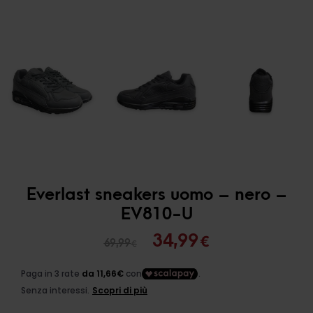
Everlast sneakers uomo – nero –
EV810-U
Il
Il
34,99
€
69,99
€
prezzo
prezzo
originale
attuale
era:
è: