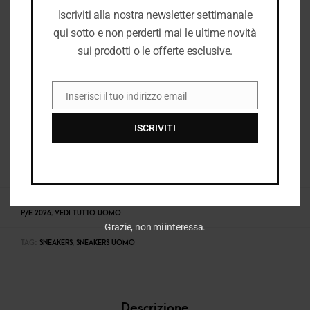
Iscriviti alla nostra newsletter settimanale
qui sotto e non perderti mai le ultime novità
sui prodotti o le offerte esclusive.
Inserisci il tuo indirizzo email
EMAIL
ISCRIVITI
COD:
35114_8591
CATEGORIE:
E26
,
E26 UOMO
,
NUOVI ARRIVI
,
SNEAKERS UOMO
,
UOMO
,
UOMO
P/E 2026
,
VEDI TUTTO UOMO
Grazie, non mi interessa.
TAG:
SNEAKERS
,
SNEAKERS UOMO
Descrizione