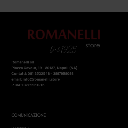
opzioni
opzioni
era:
è:
54,99 €.
35,74 €
49,99 €.
32,49 €.
possono
possono
essere
essere
scelte
scelte
nella
nella
pagina
pagina
del
del
prodotto
prodotto
Romanelli srl
Piazza Cavour, 19 – 80137, Napoli (NA)
Contatti: 081 3532548 – 3897958093
email: info@romanelli.store
P.IVA: 07869951215
COMUNICAZIONE