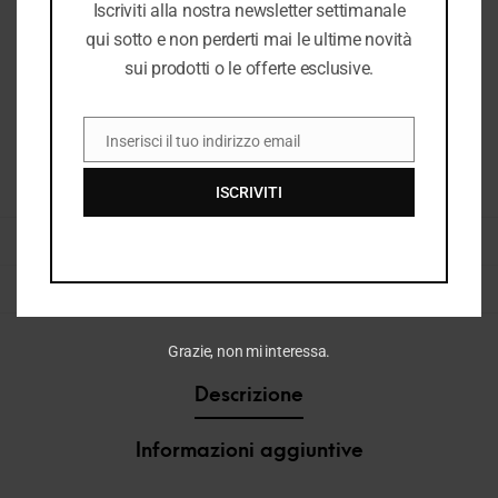
Iscriviti alla nostra newsletter settimanale
qui sotto e non perderti mai le ultime novità
sui prodotti o le offerte esclusive.
Inserisci il tuo indirizzo email
EMAIL
ISCRIVITI
COD:
37754_2220
CATEGORIE:
I26
,
I26 UOMO
,
SNEAKERS UOMO
,
UOMO
,
VEDI TUTTO UOMO
TAG:
SNEAKERS
,
SNEAKERS UOMO
Grazie, non mi interessa.
Descrizione
Informazioni aggiuntive