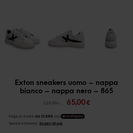
Exton sneakers uomo – nappa
bianco – nappa nero – 865
Il
Il
65,00
€
129,99
€
prezzo
prezzo
originale
attuale
era:
è: