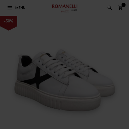
0
MENU
-
50
%