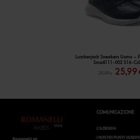
-
35
%
Lumberjack Sneakers Uomo – P
Sma4111-002 S16-Cc
Il
25,99
39,99
€
prezz
origin
era:
39,99 
COMUNICAZIONE
L’AZIENDA
I NOSTRI PUNTI VENDIT
Romanelli srl