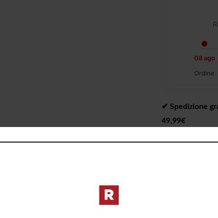
R
08 ago
Ordine
✔︎ Spedizione gra
49,99€
✔︎ Consegna da 1 
✔︎ Ritiro gratuit
I PREZZI DE
DIVERSI DAL 