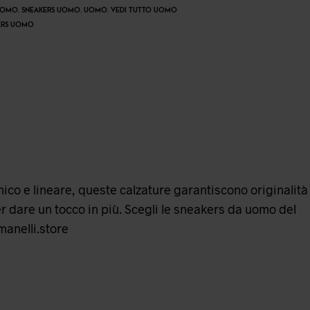
UOMO
,
SNEAKERS UOMO
,
UOMO
,
VEDI TUTTO UOMO
ERS UOMO
amico e lineare, queste calzature garantiscono originalità
per dare un tocco in più. Scegli le sneakers da uomo del
manelli.store