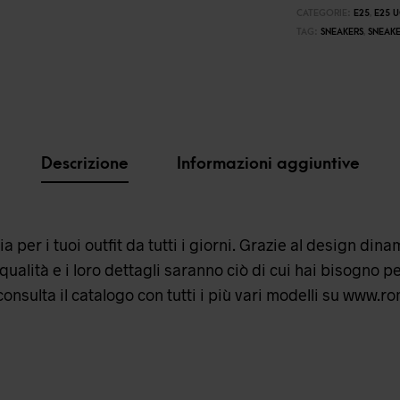
CATEGORIE:
E25
,
E25 
TAG:
SNEAKERS
,
SNEAK
Descrizione
Informazioni aggiuntive
per i tuoi outfit da tutti i giorni. Grazie al design din
qualità e i loro dettagli saranno ciò di cui hai bisogno 
onsulta il catalogo con tutti i più vari modelli su www.ro