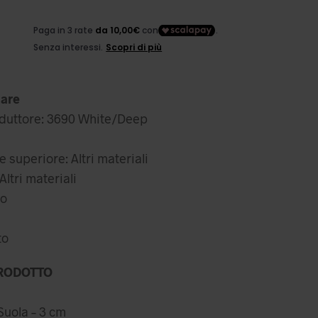
ezzo
l
iginale
prezzo
a:
attuale
are
,99 €.
è:
oduttore: 3690 White/Deep
0,00 €.
 superiore: Altri materiali
ltri materiali
to
to
RODOTTO
Suola – 3 cm