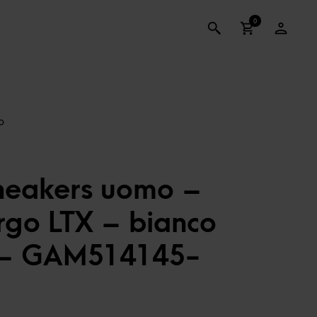
0
neakers uomo –
go LTX – bianco
 – GAM514145-