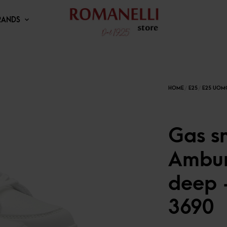
RANDS
Gas s
Ambur
deep
3690