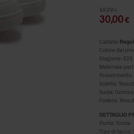
Il
59,99
€
pr
I
30,00
€
or
er
Calzata:
Regol
59
Colore del pr
3
Stagione: E25
Materiale parte
Rivestimento: A
Soletta: Tessu
Suola: Gomma
Fodera: Tessu
DETTAGLIO P
Punta: Tonda
Tipo di tacco: 