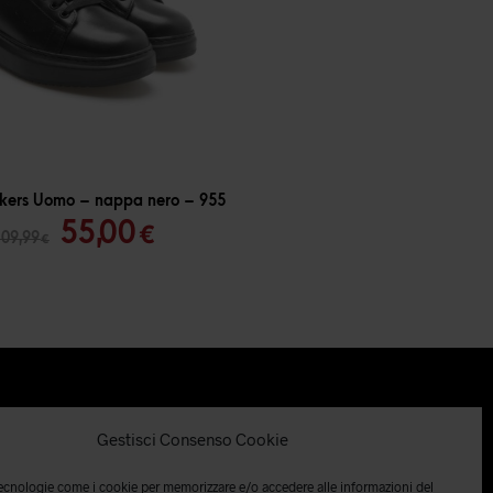
kers Uomo – nappa nero – 955
Il
Il
55,00
€
109,99
€
prezzo
prezzo
originale
attuale
era:
è:
109,99 €.
55,00 €.
Gestisci Consenso Cookie
tecnologie come i cookie per memorizzare e/o accedere alle informazioni del