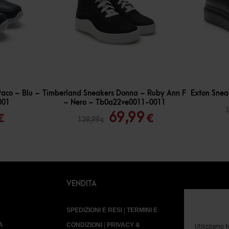
-
50
%
-
50
%
aco – Blu –
Timberland Sneakers Donna – Ruby Ann F
Exton Snea
001
– Nero – Tb0a22ve0011-0011
Il
Il
Il
69,99
€
€
139,99
€
o
prezzo
prezzo
prezzo
ale
attuale
originale
attuale
è:
era:
è:
€.
25,99 €.
139,99 €.
69,99 €.
VENDITA
SPEDIZIONI E RESI
|
TERMINI E
A
CONDIZIONI
|
PRIVACY &
Utilizziamo 