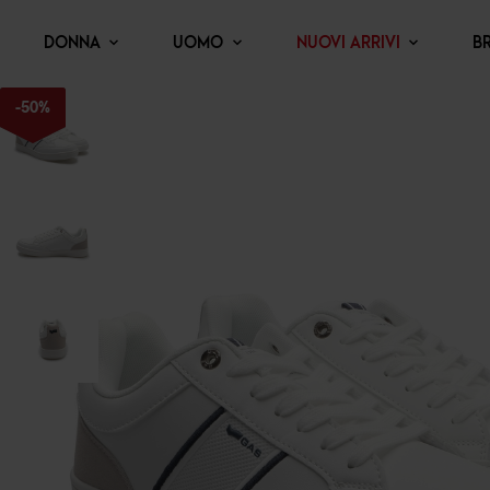
DONNA
UOMO
NUOVI ARRIVI
B
-
50
%