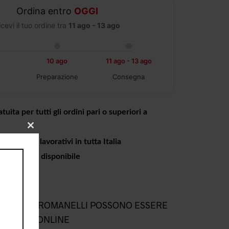
Ordina entro
OGGI
icevi il tuo ordine tra
11 ago - 13 ago
10 ago
11 ago - 13 ago
Preparazione
Consegna
tuita per tutti gli ordini pari o superiori a
CLOSE
THIS
a 4 giorni lavorativi in tutta Italia
MODULE
o in negozio disponibile
L NEGOZIO ROMANELLI POSSONO ESSERE
NEGOZIO ONLINE