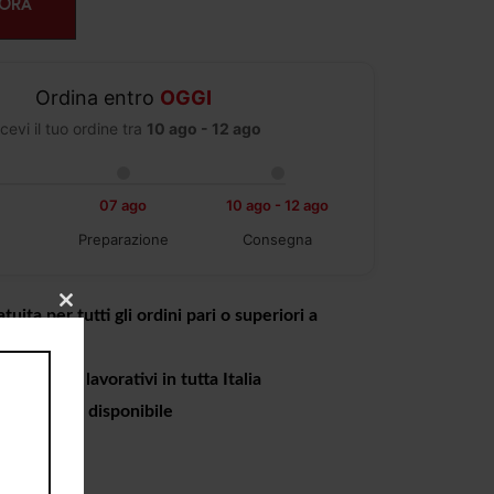
 ORA
Ordina entro
OGGI
cevi il tuo ordine tra
10 ago - 12 ago
07 ago
10 ago - 12 ago
Preparazione
Consegna
CLOSE
tuita per tutti gli ordini pari o superiori a
THIS
MODULE
a 4 giorni lavorativi in tutta Italia
o in negozio disponibile