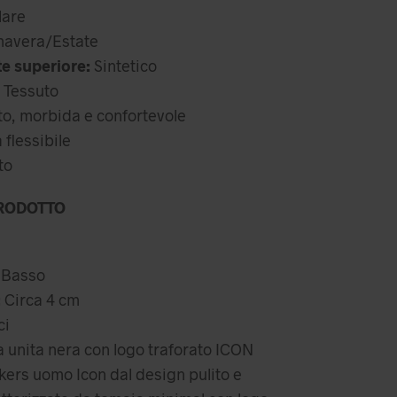
attuale
are
,99 €.
è:
avera/Estate
71,99 €.
te superiore:
Sintetico
Tessuto
o, morbida e confortevole
lessibile
to
RODOTTO
Basso
:
Circa 4 cm
ci
a unita nera con logo traforato ICON
ers uomo Icon dal design pulito e