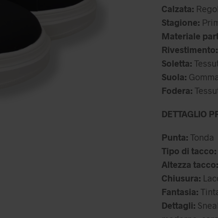
Calzata:
Regol
89
Stagione:
Prim
Materiale par
Rivestimento:
Soletta:
Tessut
Suola:
Gomma f
Fodera:
Tessu
DETTAGLIO P
Punta:
Tonda
Tipo di tacco:
Altezza tacco
Chiusura:
Lac
Fantasia:
Tint
Dettagli:
Sneak