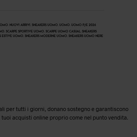
UOMO
,
NUOVI ARRIVI
,
SNEAKERS UOMO
,
UOMO
,
UOMO P/E 2026
OMO
,
SCARPE SPORTIVE UOMO
,
SCARPE UOMO CASUAL
,
SNEAKERS
S ESTIVE UOMO
,
SNEAKERS MODERNE UOMO
,
SNEAKERS UOMO NERE
ali per tutti i giorni, donano sostegno e garantiscono
 i tuoi acquisti online proprio come nel punto vendita.