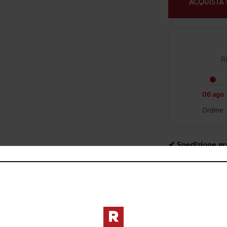
ACQUISTA
Ri
06 ago
Ordine
✔︎ Spedizione gra
49,99€
✔︎ Consegna da 1 
✔︎ Ritiro gratuit