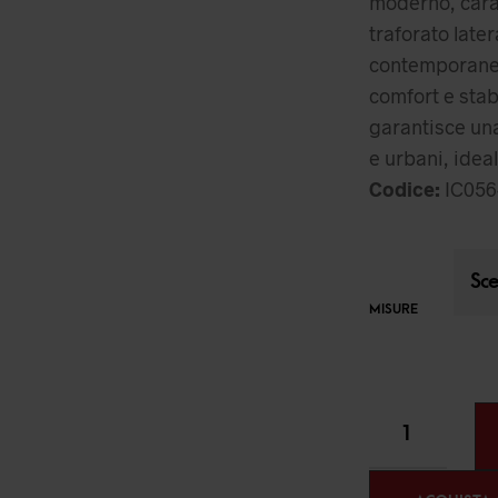
moderno, cara
traforato late
contemporaneo
comfort e stabi
garantisce una
e urbani, ideal
Codice:
IC056
MISURE