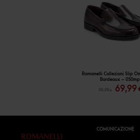
-
30
%
Romanelli Collezioni Slip 
Bordeaux – 050mp
Il
69,99
99,99
€
prezz
origin
era:
99,99 
COMUNICAZIONE