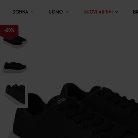
DONNA
UOMO
NUOVI ARRIVI
B
-
20
%