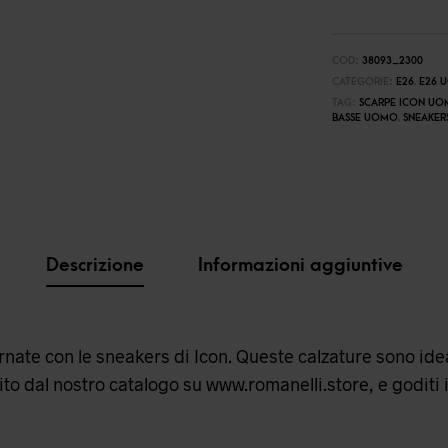
COD:
38093_2300
CATEGORIE:
E26
,
E26 
TAG:
SCARPE ICON U
BASSE UOMO
,
SNEAKER
Descrizione
Informazioni aggiuntive
iornate con le sneakers di Icon. Queste calzature sono ide
ito dal nostro catalogo su
www.romanelli.store
, e goditi