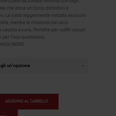
tterizzate da tomaia minimal con logo
rale che dona un tocco distintivo e
. La suola leggermente rialzata assicura
lità, mentre la chiusura con lacci
 calzata sicura. Perfette per outfit casual
i per l’uso quotidiano.
40SU NERO
AGGIUNGI AL CARRELLO