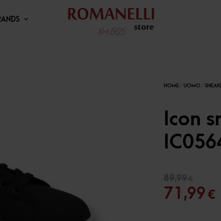
RANDS
Icon 
IC056
Il
89,99
€
pr
I
71,99
€
or
er