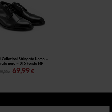
 Collezioni Stringate Uomo –
vato nero – 015 Fondo MP
Il
Il
69,99
€
99,99
€
prezzo
prezzo
originale
attuale
era:
è:
99,99 €.
69,99 €.