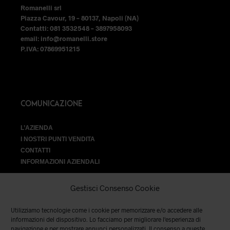
Romanelli srl
Piazza Cavour, 19 – 80137, Napoli (NA)
Contatti: 081 3532548 – 3897958093
email: info@romanelli.store
P.IVA: 07869951215
COMUNICAZIONE
L’AZIENDA
I NOSTRI PUNTI VENDITA
CONTATTI
INFORMAZIONI AZIENDALI
Gestisci Consenso Cookie
Utilizziamo tecnologie come i cookie per memorizzare e/o accedere alle
VENDITA
informazioni del dispositivo. Lo facciamo per migliorare l'esperienza di
navigazione e per mostrare annunci personalizzati. Il consenso a queste