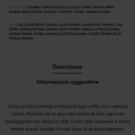
CATEGORIE:
DONNA
,
DONNA P/E 2026
,
E26
,
E26 DONNA
,
NUOVI ARRIVI
,
SANDALI BASSI DONNA
,
SANDALI COMFORT DONNA
,
SANDALI DONNA
TAG:
CALZATURE ESTIVE DONNA
,
JULIEN DONNA
,
JULIEN E490
,
SANDALI CON
ZEPPA
,
SANDALI DONNA
,
SANDALI ESTIVI DONNA
,
SANDALI IN PELLE DONNA
,
SANDALI PANNA DONNA
,
SANDALI PLATFORM DONNA
,
SCARPE DONNA PELLE
,
VITELLO DONNA
Descrizione
Informazioni aggiuntive
Dona un tocco trendy e fresco ai tuoi outfit, con i sandali
Julien. Perfetti per le giornate estive al sole, per una
passeggiata con amici in città. Il loro stile originale e unico
rende questi sandali il must have di questa stagione.