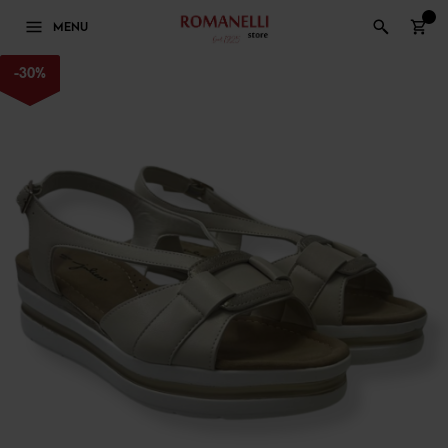
0
MENU
-
30
%