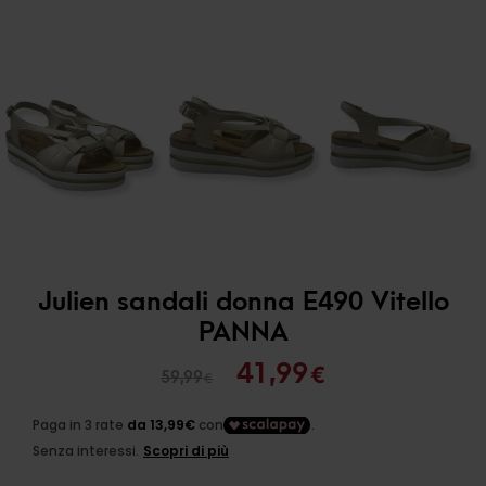
Julien sandali donna E490 Vitello
PANNA
Il
Il
41,99
€
59,99
€
prezzo
prezzo
originale
attuale
era:
è: