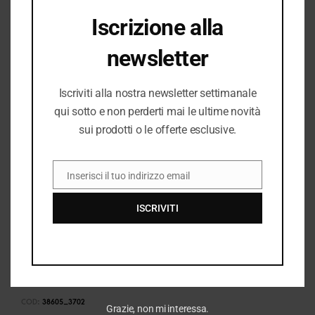
✔︎ Ritiro gratuito in negozio disponibile
Iscrizione alla
newsletter
I PREZZI DEL NEGOZIO ROMANELLI POSSONO ESSERE
DIVERSI DAL NEGOZIO ONLINE
Iscriviti alla nostra newsletter settimanale
qui sotto e non perderti mai le ultime novità
sui prodotti o le offerte esclusive.
Inserisci il tuo indirizzo email
EMAIL
ISCRIVITI
COD:
38605_3702
Grazie, non mi interessa.