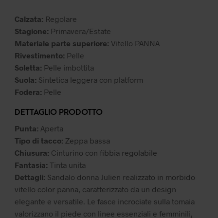
59,99 €.
41,99 €.
Calzata:
Regolare
Stagione:
Primavera/Estate
Materiale parte superiore:
Vitello PANNA
Rivestimento:
Pelle
Soletta:
Pelle imbottita
Suola:
Sintetica leggera con platform
Fodera:
Pelle
DETTAGLIO PRODOTTO
Punta:
Aperta
Tipo di tacco:
Zeppa bassa
Chiusura:
Cinturino con fibbia regolabile
Fantasia:
Tinta unita
Dettagli:
Sandalo donna Julien realizzato in morbido
vitello color panna, caratterizzato da un design
elegante e versatile. Le fasce incrociate sulla tomaia
valorizzano il piede con linee essenziali e femminili,