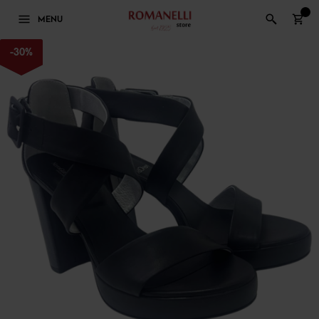
0
MENU
-
30
%