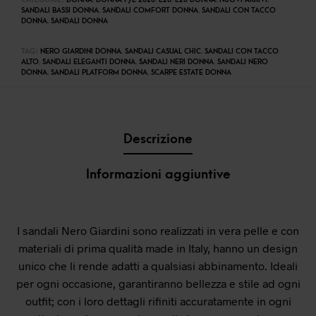
CATEGORIE:
DONNA
,
DONNA P/E 2026
,
E26
,
E26 DONNA
,
NUOVI ARRIVI
,
SANDALI BASSI DONNA
,
SANDALI COMFORT DONNA
,
SANDALI CON TACCO
DONNA
,
SANDALI DONNA
TAG:
NERO GIARDINI DONNA
,
SANDALI CASUAL CHIC
,
SANDALI CON TACCO
ALTO
,
SANDALI ELEGANTI DONNA
,
SANDALI NERI DONNA
,
SANDALI NERO
DONNA
,
SANDALI PLATFORM DONNA
,
SCARPE ESTATE DONNA
Descrizione
Informazioni aggiuntive
I sandali Nero Giardini sono realizzati in vera pelle e con
materiali di prima qualità made in Italy, hanno un design
unico che li rende adatti a qualsiasi abbinamento. Ideali
per ogni occasione, garantiranno bellezza e stile ad ogni
outfit; con i loro dettagli rifiniti accuratamente in ogni