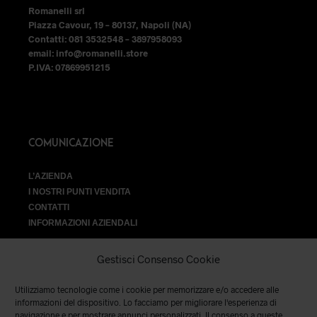
Romanelli srl
Piazza Cavour, 19 – 80137, Napoli (NA)
Contatti: 081 3532548 – 3897958093
email: info@romanelli.store
P.IVA: 07869951215
COMUNICAZIONE
L’AZIENDA
I NOSTRI PUNTI VENDITA
CONTATTI
INFORMAZIONI AZIENDALI
Gestisci Consenso Cookie
Utilizziamo tecnologie come i cookie per memorizzare e/o accedere alle
VENDITA
informazioni del dispositivo. Lo facciamo per migliorare l'esperienza di
navigazione e per mostrare annunci personalizzati. Il consenso a queste