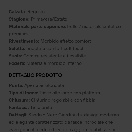
149,99 €.
104,99 €.
Calzata:
Regolare
Stagione:
Primavera/Estate
Materiale parte superiore:
Pelle / materiale sintetico
premium
Rivestimento:
Morbido effetto comfort
Soletta:
Imbottita comfort soft touch
Suola:
Gomma resistente e flessibile
Fodera:
Materiale morbido interno
DETTAGLIO PRODOTTO
Punta:
Aperta arrotondata
Tipo di tacco:
Tacco alto largo con platform
Chiusura:
Cinturino regolabile con fibbia
Fantasia:
Tinta unita
Dettagli:
Sandalo Nero Giardini dal design moderno
ed elegante caratterizzato da fasce incrociate che
avvolgono il piede offrendo maggiore stabilità e un