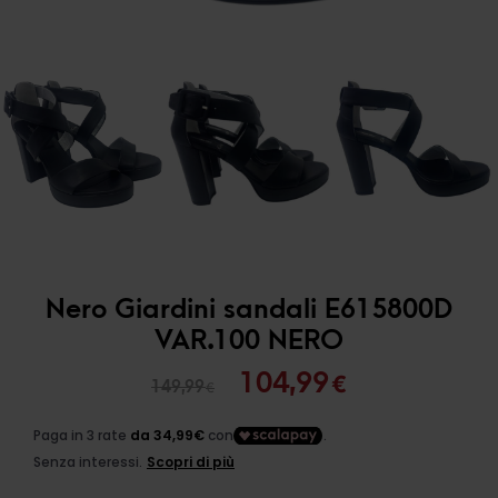
Nero Giardini sandali E615800D
VAR.100 NERO
Il
Il
104,99
€
149,99
€
prezzo
prezzo
originale
attuale
era:
è: