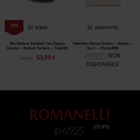
Questo
-
10
%
SCEGLI
LEGGI TUTTO
prodotto
ha
Bio Natura Sandali Con Zeppa
Valentino Borsa Donna – Alexia –
Donna – Nabuk Tortora – 12a456
Ecru’ – Vbs5a802
più
Il
Il
NON
53,99
ESAURITO
€
59,99
€
prezzo
prezzo
varianti.
DISPONIBILE
originale
attuale
Le
era:
è:
opzioni
59,99 €.
53,99 €.
possono
essere
scelte
nella
pagina
del
prodotto