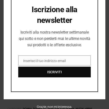
Iscrizione alla
newsletter
I PREZZI DEL NEGOZIO ROMANELLI POSSONO ESSERE
DIVERSI DAL NEGOZIO ONLINE
Iscriviti alla nostra newsletter settimanale
qui sotto e non perderti mai le ultime novità
sui prodotti o le offerte esclusive.
Inserisci il tuo indirizzo email
EMAIL
ISCRIVITI
COD:
38506_4835
Grazie, non mi interessa.