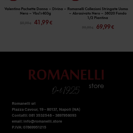
prodotto
prodotto
ha
ha
Valentino Pochette Donna – Divina –
Romanelli Collezioni Stringate Uomo
Nero – Vbs1r403g
– Abrasivato Nero – 38020 Fondo
più
più
Il
Il
1/2 Piantina
41,99
Il
Il
€
59,99
€
prezzo
prezzo
varianti.
varianti.
69,99
€
99,99
€
prezzo
prezzo
originale
attuale
Le
Le
originale
attual
era:
è:
opzioni
opzioni
era:
è:
59,99 €.
41,99 €.
99,99 €.
69,99 €
possono
possono
essere
essere
scelte
scelte
nella
nella
pagina
pagina
del
del
prodotto
prodotto
Romanelli srl
Piazza Cavour, 19 – 80137, Napoli (NA)
Contatti: 081 3532548 – 3897958093
email: info@romanelli.store
P.IVA: 07869951215