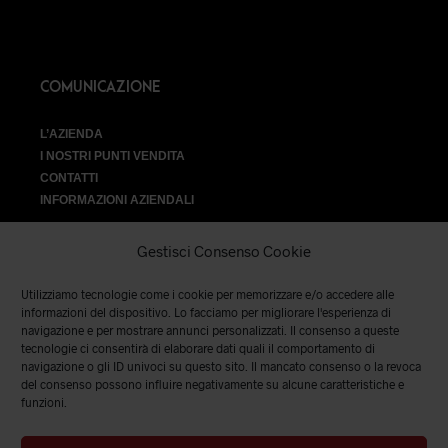
COMUNICAZIONE
L’AZIENDA
I NOSTRI PUNTI VENDITA
CONTATTI
INFORMAZIONI AZIENDALI
Gestisci Consenso Cookie
Utilizziamo tecnologie come i cookie per memorizzare e/o accedere alle
VENDITA
informazioni del dispositivo. Lo facciamo per migliorare l'esperienza di
navigazione e per mostrare annunci personalizzati. Il consenso a queste
tecnologie ci consentirà di elaborare dati quali il comportamento di
SPEDIZIONI E RESI
|
TERMINI E CONDIZIONI
|
PRIVACY &
navigazione o gli ID univoci su questo sito. Il mancato consenso o la revoca
COOKIES
del consenso possono influire negativamente su alcune caratteristiche e
funzioni.