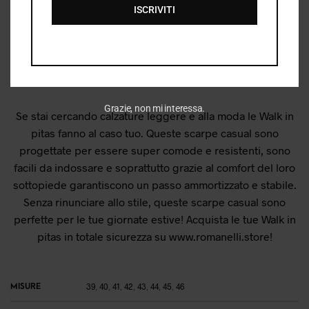
ISCRIVITI
Descrizione
Informazioni aggiuntive
Grazie, non mi interessa.
Se stai cercando calzature leggere e alla moda le Walk in
pitas fanno al caso tuo. Queste scarpe casual sono
progettate per essere super comode e resistenti, sono
facili da indossare e soprattutto grazie al comfort del loro
sottopiede garantiscono un passo ammortizzato e stabile.
Senza rinunciare allo stile, queste scarpe casual sono
perfette per le tue giornate estive! Acquista le tue Walk in
pitas in totale sicurezza su www.romanelli.store!
MISURE
39
,
40
,
41
,
42
,
43
,
44
,
45
,
46