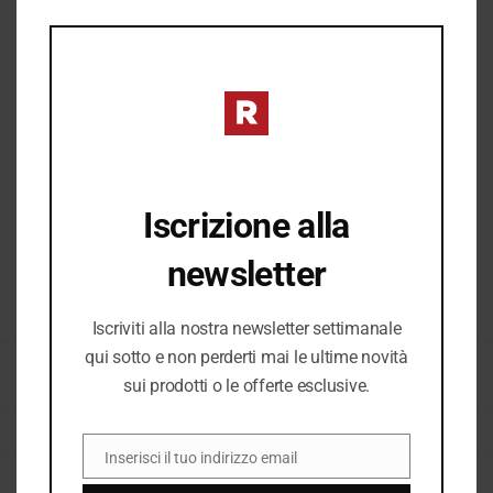
THIS
MOD
Iscrizione alla
newsletter
COD:
33414_9687
Iscriviti alla nostra newsletter settimanale
qui sotto e non perderti mai le ultime novità
CATEGORIE:
CASUAL UOMO
,
E26
,
E26 UOMO
,
UOMO
,
UOMO P/E 2026
,
VEDI
sui prodotti o le offerte esclusive.
TUTTO UOMO
TAG:
CASUAL
,
SCARPE CASUAL
,
SCARPE CASUAL UOMO
Inserisci il tuo indirizzo email
EMAIL