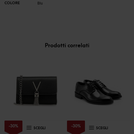
COLORE
Blu
Prodotti correlati
Questo
Questo
-
30
%
-
30
%
SCEGLI
SCEGLI