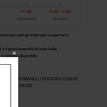
07 ago
10 ago - 12 ago
Preparazione
Consegna
tuita per tutti gli ordini pari o superiori a
a 4 giorni lavorativi in tutta Italia
o in negozio disponibile
CLOSE
THIS
MODULE
L NEGOZIO ROMANELLI POSSONO ESSERE
NEGOZIO ONLINE