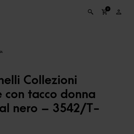
0
lli Collezioni
e con tacco donna
tal nero – 3542/T-