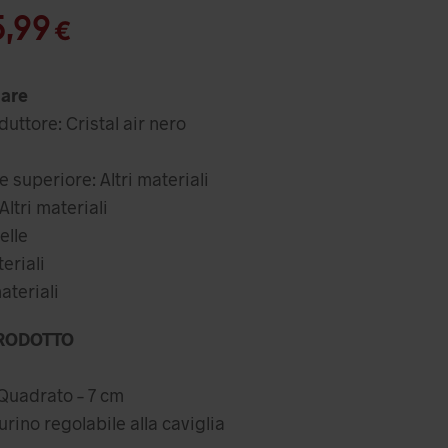
Il
5,99
€
rezzo
prezzo
iginale
attuale
are
a:
è:
uttore: Cristal air nero
,99 €.
55,99 €.
 superiore: Altri materiali
ltri materiali
elle
teriali
ateriali
RODOTTO
a
 Quadrato – 7 cm
rino regolabile alla caviglia