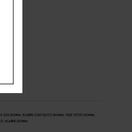
25
,
E25 DONNA
,
SCARPE CON TACCO DONNA
,
VEDI TUTTO DONNA
CO
,
SCARPE DONNA