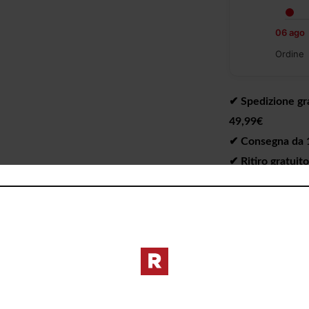
06 ago
Ordine
✔︎ Spedizione gra
49,99€
✔︎ Consegna da 1 
✔︎ Ritiro gratuit
I PREZZI DE
DIVERSI DAL 