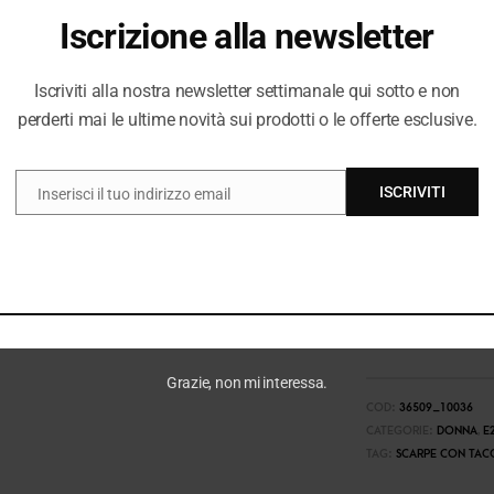
Iscrizione alla newsletter
Iscriviti alla nostra newsletter settimanale qui sotto e non
perderti mai le ultime novità sui prodotti o le offerte esclusive.
ISCRIVITI
Inserisci il tuo indirizzo email
EMAIL
Grazie, non mi interessa.
COD:
36509_10036
CATEGORIE:
DONNA
,
E
TAG:
SCARPE CON TAC