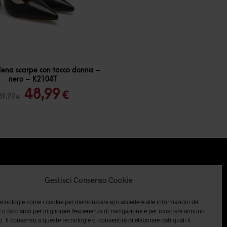
ena scarpe con tacco donna –
nero – K2104T
Il
Il
48,99
€
69,99
€
prezzo
prezzo
originale
attuale
era:
è:
69,99 €.
48,99 €.
Gestisci Consenso Cookie
tecnologie come i cookie per memorizzare e/o accedere alle informazioni del
 Lo facciamo per migliorare l'esperienza di navigazione e per mostrare annunci
i. Il consenso a queste tecnologie ci consentirà di elaborare dati quali il