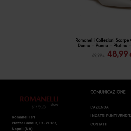
-
30
%
Romanelli Collezioni Scarpe 
Donna – Panna – Platino 
Il
48,99
69,99
€
prezz
origin
era:
69,99 
COMUNICAZIONE
L’AZIENDA
I NOSTRI PUNTI VENDIT
Romanelli srl
Piazza Cavour, 19 – 80137,
CONTATTI
Napoli (NA)