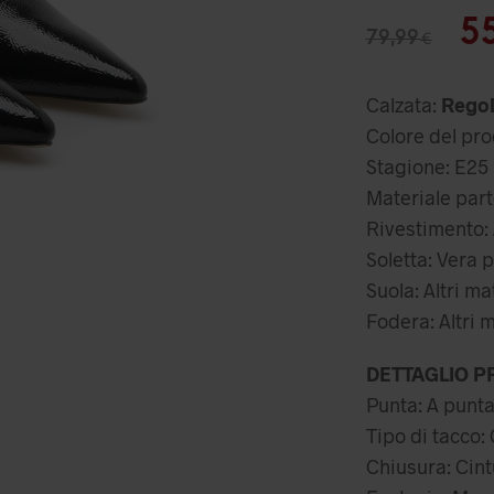
Il
5
79,99
€
p
or
Calzata:
Regol
er
Colore del prod
79
Stagione: E25
Materiale parte
Rivestimento: A
Soletta: Vera p
Suola: Altri ma
Fodera: Altri m
DETTAGLIO P
Punta: A punt
Tipo di tacco:
Chiusura: Cintu