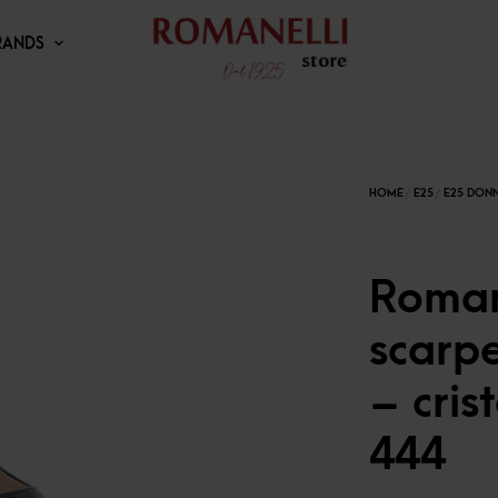
RANDS
Romane
scarp
– cris
444