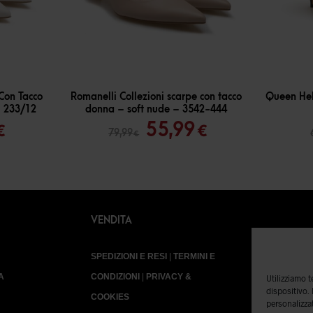
-
30
%
-
30
%
Con Tacco
Romanelli Collezioni scarpe con tacco
Queen Hel
– 233/12
donna – soft nude – 3542-444
Il
Il
Il
55,99
€
€
79,99
€
o
prezzo
prezzo
prezzo
ale
attuale
originale
attuale
è:
era:
è:
€.
48,99 €.
79,99 €.
55,99 €.
VENDITA
SPEDIZIONI E RESI
|
TERMINI E
A
CONDIZIONI
|
PRIVACY &
Utilizziamo 
dispositivo.
COOKIES
personalizzat