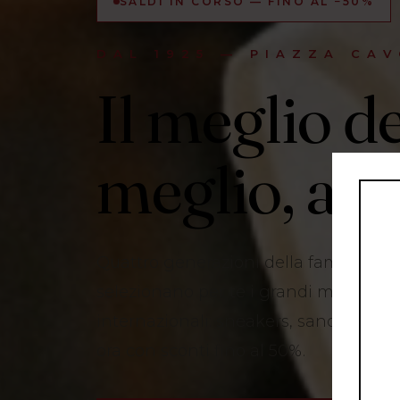
SALDI IN CORSO — FINO AL −50%
DAL 1925 — PIAZZA CAV
Il meglio de
meglio, a N
Quattro generazioni della famiglia R
selezionano per te i grandi marchi ita
internazionali: sneakers, sandali, bors
ora con sconti fino al 50%.