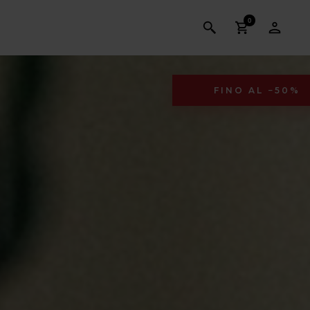
0
FINO AL −50%