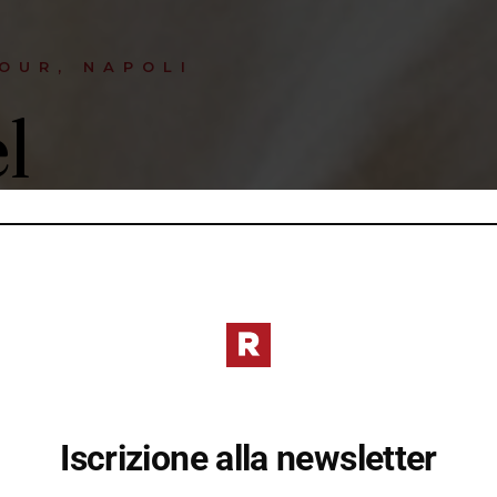
OUR, NAPOLI
l
apoli.
omanelli
liani e
e e accessori,
Iscrizione alla newsletter