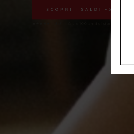
SCOPRI I SALDI −50%
★★★★★ 4.8/5 — Oltre 100 anni di storia a Napoli